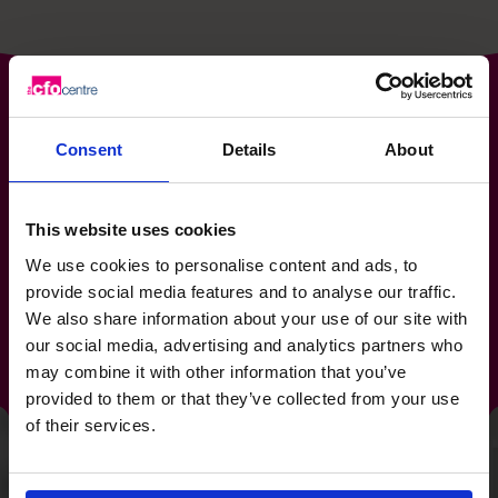
Consent
Details
About
Découvrez certains des
résultats exceptionnels que
This website uses cookies
We use cookies to personalise content and ads, to
nos CFO ont obtenus pour
provide social media features and to analyse our traffic.
We also share information about your use of our site with
nos clients
our social media, advertising and analytics partners who
may combine it with other information that you’ve
provided to them or that they’ve collected from your use
Gestion de croissance
of their services.
Grâce à une refonte de