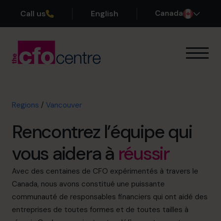
Call us
English
Canada
Notre expertise
Mode de fonctionnement
Nos CFO
Regions
/
Vancouver
Réussites
Rencontrez l’équipe qui
À propos
Rejoindre l’Équipe
vous aidera à
réussir
Réservez une session de découverte
Avec des centaines de CFO expérimentés à travers le
Canada, nous avons constitué une puissante
communauté de responsables financiers qui ont aidé des
entreprises de toutes formes et de toutes tailles à
514-906-8839