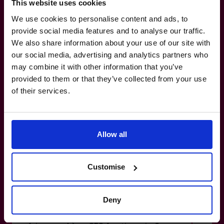
This website uses cookies
temps plein?
We use cookies to personalise content and ads, to
provide social media features and to analyse our traffic.
Comment savoir si j’ai vraiment besoin
We also share information about your use of our site with
d’un CFO fractionnaire?
our social media, advertising and analytics partners who
may combine it with other information that you’ve
provided to them or that they’ve collected from your use
S’agit-il d’un engagement à long terme?
of their services.
En combien de temps The CFO Centre
peut-il mettre en place un CFO
Allow all
fractionnaire?
Customise
Cela remplacera-t-il mon chef des
finances actuel?
Deny
Dois-je diriger un projet d’envergure pour