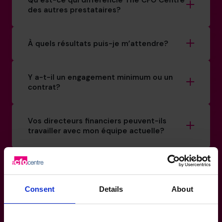
Qu’est-ce qui différencie The CFO Centre
des autres prestataires?
À quels résultats puis-je m’attendre?
Y a-t-il un engagement minimum ou un
contrat?
Vos directeurs financiers peuvent-ils
travailler avec mon équipe actuelle?
Comment trouvez-vous un CFO
fractionnaire adapté à mon entreprise?
Consent
Details
About
Quelle est la différence entre un CFO
fractionnaire et un chef des finances à