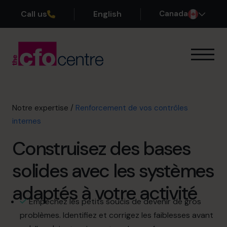
Call us
English
Canada
Notre expertise
Mode de fonctionnement
Nos CFO
Notre expertise
/
Renforcement de vos contrôles
Réussites
internes
À propos
Construisez des bases
Rejoindre l’Équipe
solides avec les systèmes
Réservez une session de découverte
adaptés à votre activité
Empêchez les petits soucis de devenir de gros
problèmes. Identifiez et corrigez les faiblesses avant
514-906-8839