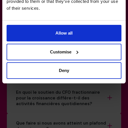
provided to them or that they’ve collected from your use
of their services.
Cela remplacera-t-il mon chef des
finances actuel?
Allow all
Dois-je diriger un projet d’envergure pour
faire appel à un CFO fractionnaire?
Customise
Quelle est l’importance de la planification
financière pour les entreprises en phase
Deny
de croissance?
En quoi le soutien du CFO fractionnaire
pour la croissance diffère-t-il des
activités financières quotidiennes?
Que faire si nous avons atteint un plafond