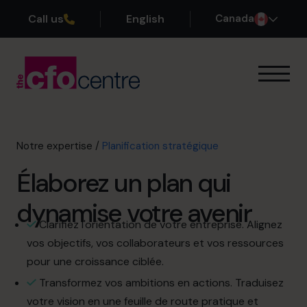
Call us
English
Canada
Notre expertise
Mode de fonctionnement
Nos CFO
Notre expertise
/
Planification stratégique
Réussites
Élaborez un plan qui
À propos
Rejoindre l’Équipe
dynamise votre avenir
Clarifiez l'orientation de votre entreprise. Alignez
Réservez une session de découverte
vos objectifs, vos collaborateurs et vos ressources
pour une croissance ciblée.
Transformez vos ambitions en actions. Traduisez
514-906-8839
votre vision en une feuille de route pratique et