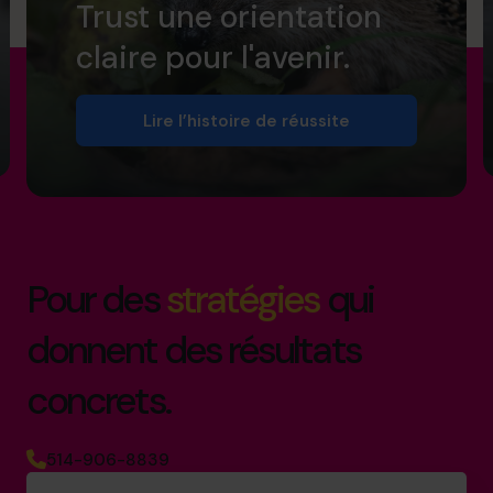
Trust une orientation
claire pour l'avenir.
Lire l’histoire de réussite
Pour des
stratégies
qui
donnent des résultats
concrets.
514-906-8839