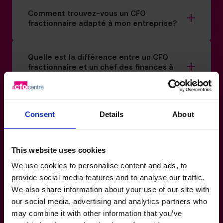
Comment trouvez-vous un CFO
fractionnaire adapté à mon entreprise?
Quelle est la différence entre un CFO
fractionnaire et un chef des finances à
temps plein?
Comment savoir si j’ai vraiment besoin
Consent
Details
About
d’un CFO fractionnaire?
This website uses cookies
S’agit-il d’un engagement à long terme?
We use cookies to personalise content and ads, to
provide social media features and to analyse our traffic.
En combien de temps The CFO Centre
We also share information about your use of our site with
peut-il mettre en place un CFO
our social media, advertising and analytics partners who
fractionnaire?
may combine it with other information that you’ve