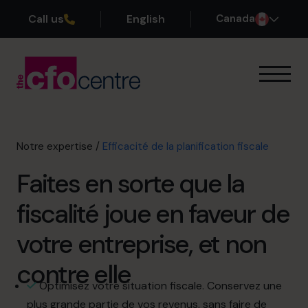
Call us
English
Canada
Notre expertise
Mode de fonctionnement
Nos CFO
Notre expertise
/
Efficacité de la planification fiscale
Réussites
Faites en sorte que la
À propos
Rejoindre l’Équipe
fiscalité joue en faveur de
votre entreprise, et non
Réservez une session de découverte
contre elle
Optimisez votre situation fiscale. Conservez une
514-906-8839
plus grande partie de vos revenus, sans faire de