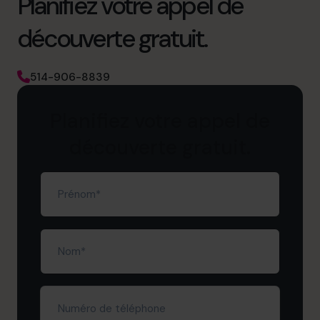
Planifiez votre appel de
découverte gratuit.
514-906-8839
Planifiez votre appel de
découverte gratuit.
Prénom
(Nécessaire)
Nom
(Nécessaire)
Numéro
de