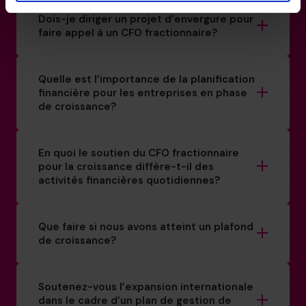
Dois-je diriger un projet d’envergure pour
faire appel à un CFO fractionnaire?
Quelle est l’importance de la planification
financière pour les entreprises en phase
de croissance?
En quoi le soutien du CFO fractionnaire
pour la croissance diffère-t-il des
activités financières quotidiennes?
Que faire si nous avons atteint un plafond
de croissance?
Soutenez-vous l’expansion internationale
dans le cadre d’un plan de gestion de