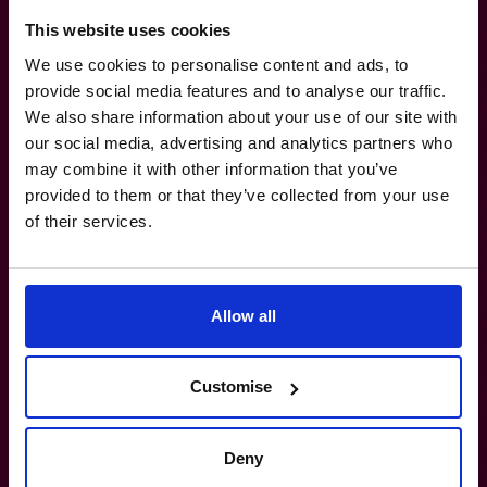
Quelle est la différence entre un CFO
This website uses cookies
fractionnaire et un chef des finances à
temps plein?
We use cookies to personalise content and ads, to
provide social media features and to analyse our traffic.
We also share information about your use of our site with
Comment savoir si j’ai vraiment besoin
our social media, advertising and analytics partners who
d’un CFO fractionnaire?
may combine it with other information that you’ve
provided to them or that they’ve collected from your use
of their services.
S’agit-il d’un engagement à long terme?
En combien de temps The CFO Centre
Allow all
peut-il mettre en place un CFO
fractionnaire?
Customise
Cela remplacera-t-il mon chef des
finances actuel?
Deny