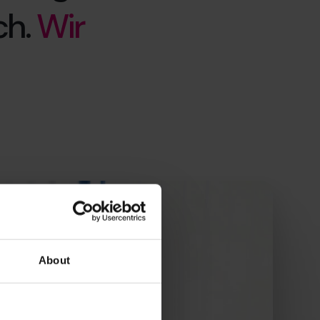
ch.
Wir
About