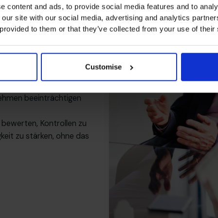
e content and ads, to provide social media features and to analy
 our site with our social media, advertising and analytics partn
 provided to them or that they’ve collected from your use of their
eht es nicht
en könnte.
Customise
truktur haben, um damit
eit-Basis verfolgen einen
rnehmen beeinträchtigen
 bewerten, Kontrollen zu
keit zu stärken, ohne das