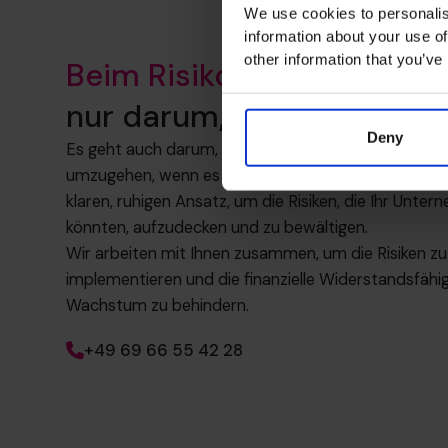
We use cookies to personalis
information about your use of
other information that you’ve
Beim Risikomanagement
g
nur darum, was schief geh
Deny
Es geht auch darum, sicherzustellen, dass Sie die S
umzugehen, wenn es passiert. Unsere CFOs auf Teilz
klaren, ruhigen Ansatz, um die Risiken, die Ihr Unte
könnten, aufzudecken und zu bewältigen.
Wir arbeiten mit Ihnen zusammen, um die Risiken zu
implementieren und die finanzielle Widerstandsfähig
Wachstum zu behindern.
+49 69 66 55 42 28