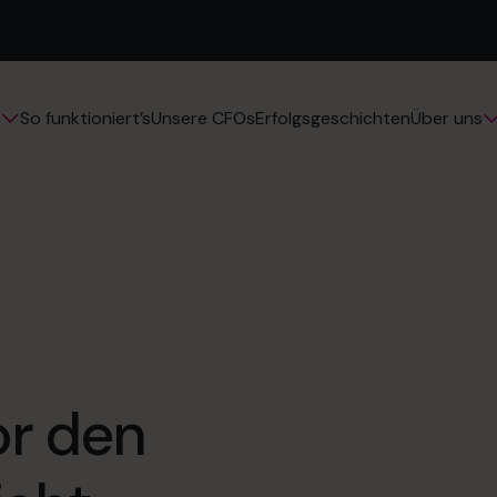
So funktioniert’s
Unsere CFOs
Erfolgsgeschichten
e
Über uns
r den