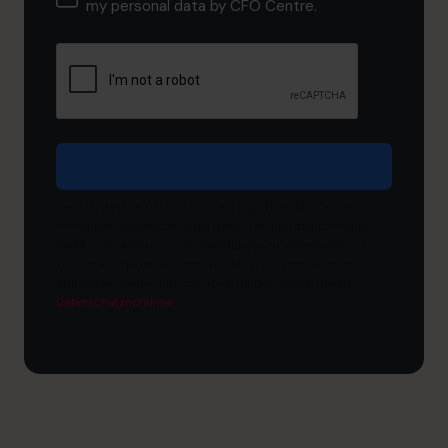
my personal data by CFO Centre.
Der Schutz Ihrer Daten ist uns wichtig. The CFO Centre
verwendet Ihre angegebenen Daten, um Sie über passende
Inhalte, Produkte und Dienstleistungen zu informieren. Sie
können sich jederzeit vom Erhalt dieser Informationen
abmelden. Weitere Informationen finden Sie bei unserer
Datenschutzrichtlinie
.