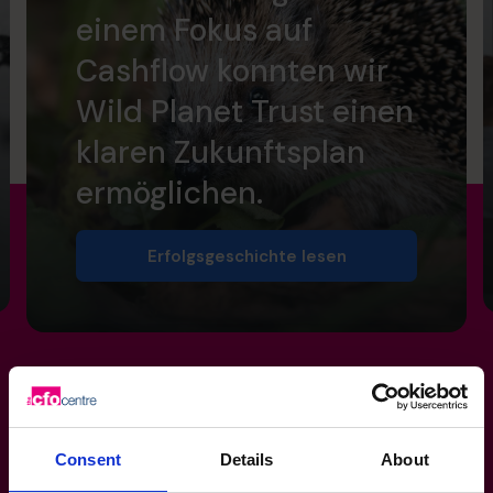
einem Fokus auf
Cashflow konnten wir
Wild Planet Trust einen
klaren Zukunftsplan
ermöglichen.
Erfolgsgeschichte lesen
Verbessern Sie die
Consent
Details
About
Einhaltung von Vorschriften
,