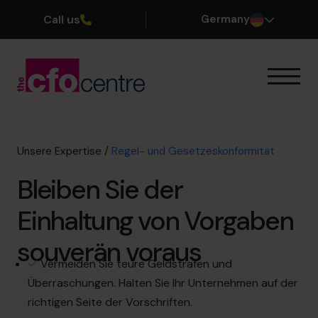
Call us
Germany
Unsere Expertise
So funktioniert’s
Unsere CFOs
Unsere Expertise
/
Regel- und Gesetzeskonformität
Erfolgsgeschichten
Bleiben Sie der
Über uns
Teil des Teams werden
Einhaltung von Vorgaben
souverän voraus
Vereinbaren Sie ein Kennenlerngespräch
Vermeiden Sie teure Geldstrafen und
Überraschungen. Halten Sie Ihr Unternehmen auf der
richtigen Seite der Vorschriften.
+49 69 66 55 42 28