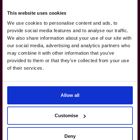
ohne Ihr Team zu
This website uses cookies
verunsichern.
We use cookies to personalise content and ads, to
provide social media features and to analyse our traffic.
We also share information about your use of our site with
+49 69 66 55 42 28
our social media, advertising and analytics partners who
may combine it with other information that you’ve
Besteht eine Mindestlaufzeit oder ein
provided to them or that they’ve collected from your use
Vertrag?
of their services.
Decken Ihre CFOs bestimmte Branchen
oder Unternehmensgrößen ab?
Allow all
Kann ich mit einem CFO sprechen, bevor
Customise
ich mich entscheide?
Deny
Können Ihre CFOs mit meinem