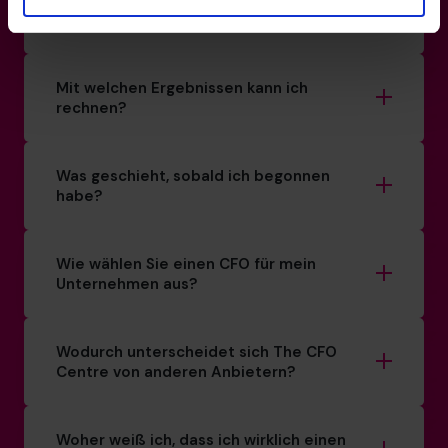
bestehenden Team zusammenarbeiten?
Mit welchen Ergebnissen kann ich
rechnen?
Was geschieht, sobald ich begonnen
habe?
Wie wählen Sie einen CFO für mein
Unternehmen aus?
Wodurch unterscheidet sich The CFO
Centre von anderen Anbietern?
Woher weiß ich, dass ich wirklich einen