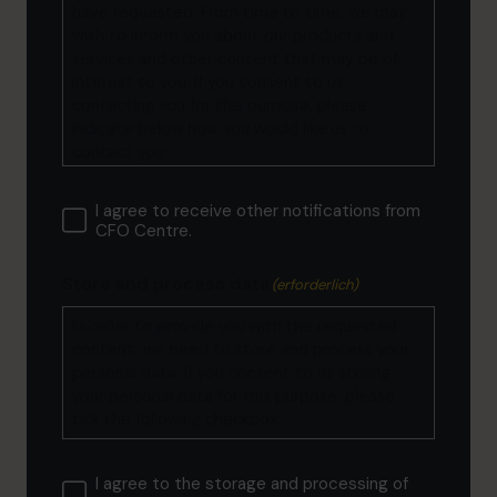
have requested. From time to time, we may
wish to inform you about our products and
services and other content that may be of
interest to you. If you consent to us
contacting you for this purpose, please
indicate below how you would like us to
contact you:
I agree to receive other notifications from
CFO Centre.
Store and process data
(erforderlich)
In order to provide you with the requested
content, we need to store and process your
personal data. If you consent to us storing
your personal data for this purpose, please
tick the following checkbox.
I agree to the storage and processing of