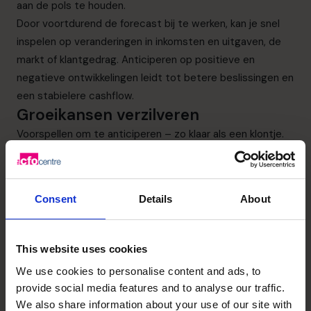
aan de pols te houden.
Door voortdurend de forecast bij te werken, kan je snel
inspelen op veranderingen in inkomsten en uitgaven, de
markt of klantgedrag. Anticiperen op positieve en
negatieve ontwikkelingen leidt tot betere beslissingen en
een stabielere cashflow.
Groeikansen verzilveren
Voorspellen om te anticiperen – zo klaar als een klontje.
Maar hoe zet je cashflow forecasting in als instrument
om te groeien? “Als een bedrijf wil groeien en investeert,
moet die investering meer opleveren dan de
Consent
Details
About
financieringskost die vermogensverschaffers zoals
banken en aandeelhouders eisen. Alleen dan creëert de
investering echte waarde voor het bedrijf. Een
This website uses cookies
betrouwbare graadmeter voor waardecreatie? Vrije
We use cookies to personalise content and ads, to
cashflow. Dat is de cashflow die overblijft nadat je alle
provide social media features and to analyse our traffic.
operationele kosten, investeringen en kapitaalaflossingen
We also share information about your use of our site with