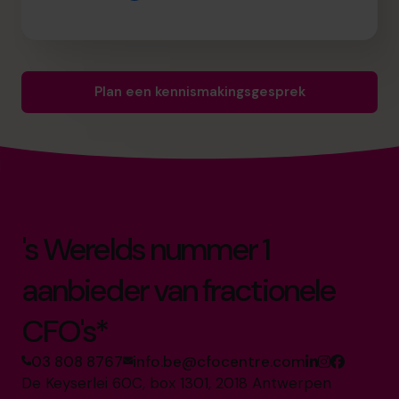
Plan een kennismakingsgesprek
's Werelds nummer 1
aanbieder van fractionele
CFO's*
03 808 8767
info.be@cfocentre.com
De Keyserlei 60C, box 1301, 2018 Antwerpen