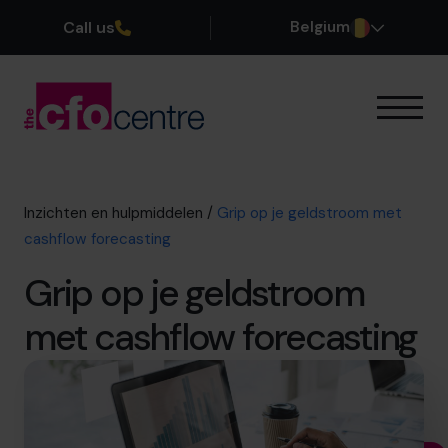
Call us
Belgium
Onze expertise
Onze werkwijze
Onze CFO’s
Inzichten en hulpmiddelen
/
Grip op je geldstroom met
Getuigenissen
cashflow forecasting
Over ons
Grip op je geldstroom
Word lid van ons team
met cashflow forecasting
Plan een kennismakingsgesprek
03 808 8767