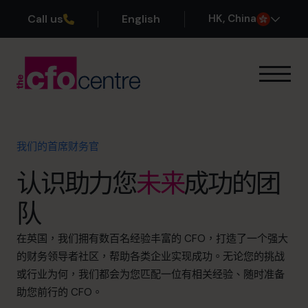
Call us
English
H
K
, China
我们的专业领域
运作方式
我们的首席财务官
我们的首席财务官
成功案例
认识助力您
未来
成功的团
关于我们
加入团队
队
预约咨询电话
在英国，我们拥有数百名经验丰富的 CFO，打造了一个强大
的财务领导者社区，帮助各类企业实现成功。无论您的挑战
或行业为何，我们都会为您匹配一位有相关经验、随时准备
助您前行的 CFO。
+852 2319 4705