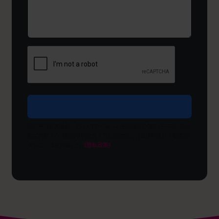
*
（必
什
填）
么
阶
段？
希
望
达
成
什
么
目
我们重视您的隐私。The CFO Centre 将您提供的信息用于向您传递
标？
相关内容、产品和服务的信息。您可随时取消订阅这些通讯。如需更
多信息，请查阅我们的
《隐私政策》