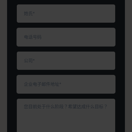
填）
姓
氏
（必
填）
电
话
号
码
公
司
（必
填）
企
业
电
子
您
邮
目
件
前
地
处
址
于