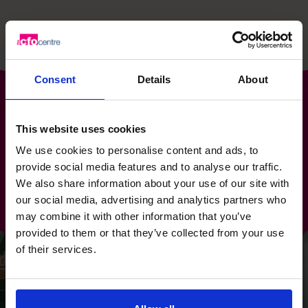
Consent
Details
About
This website uses cookies
了解我们的 CFO 为客户取得
We use cookies to personalise content and ads, to
provide social media features and to analyse our traffic.
We also share information about your use of our site with
的一些卓越成果。
our social media, advertising and analytics partners who
may combine it with other information that you’ve
provided to them or that they’ve collected from your use
of their services.