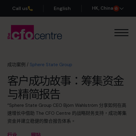
Call us
English
H
K
, China
我们的专业领域
运作方式
我们的首席财务官
成功案例
/
Sphere State Group
成功案例
客户成功故事：筹集资金
关于我们
加入团队
与精简报告
预约咨询电话
“Sphere State Group CEO Björn Wahlström 分享如何在高
速增长中借助 The CFO Centre 的战略财务支持，成功筹集
资金并建立稳健的整合报告体系。
+852 2319 4705
行业
网站