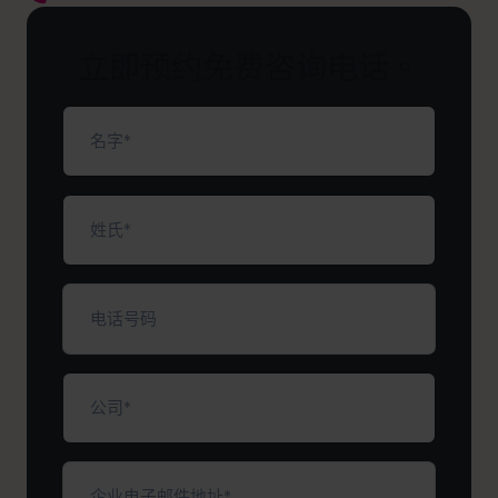
立即预约免费咨询电话。
名
字
（必
填）
姓
氏
（必
填）
电
话
号
码
公
司
（必
填）
企