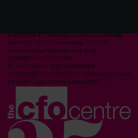
全球第一的 分时CFO 服务提
供商*
+852 2319 4705
info@cfocentre.com.hk
Room 1201, 12/F, CC Wu Building, 302-308
Hennessy Road, Wanchai, Hong Kong
所有数据截至 2025 年 8 月均为最新。
基于 2025 年全球 CFO 数量及业务覆盖国家数量。*
所示标志代表我们的 CFO 曾任职的公司。所有商标和标志均为其各自
所有者的财产。其展示并不代表任何隶属关系或背书。**