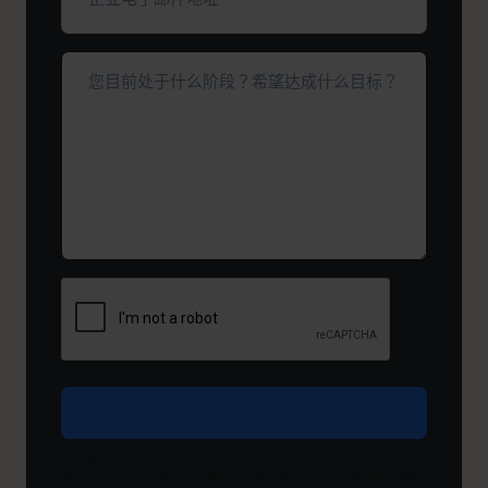
业
电
子
您
邮
目
件
前
地
处
址
于
*
（必
什
填）
么
阶
段？
希
望
达
成
什
么
目
我们重视您的隐私。The CFO Centre 将您提供的信息用于向您传递
标？
相关内容、产品和服务的信息。您可随时取消订阅这些通讯。如需更