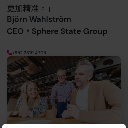
更加精准。」
Björn Wahlström
CEO
，
Sphere State Group
+852 2319 4705