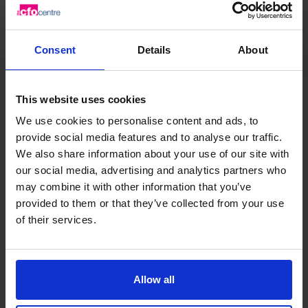
Consent
Details
About
The CFO Centre impact
This website uses cookies
We use cookies to personalise content and ads, to
700 +
23
provide social media features and to analyse our traffic.
We also share information about your use of our site with
our social media, advertising and analytics partners who
may combine it with other information that you’ve
provided to them or that they’ve collected from your use
位财务总监
年的营运经验
1,320+
of their services.
Allow all
位活跃客户