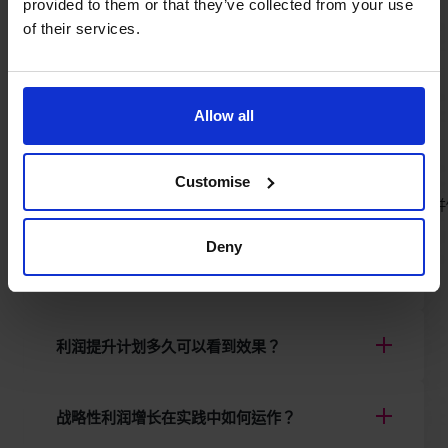
provided to them or that they’ve collected from your use
of their services.
什么是 CFO 现金流解决方案？
中小企业的现金流预测是如何运作的？
Allow all
Customise
在香港，现金流管理涉及什么？
香港的现金流管理意味着了解您当前的财务状况，预测未来的需求并
Deny
如何改善企业现金流？
利润提升计划多久可以看到效果？
战略性利润增长在实践中如何运作？