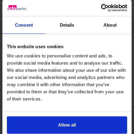
作为全球第一*的分时首席财务官 服务提供商，我们的优势
不仅在于数字。
我们通过顶尖 1% 的 首席财务官 人才带来财务智慧，通过与
Consent
Details
About
客户建立的深厚信任关系带来情商智慧，并通过全球社区分
享的洞察、行业专长与最佳实践带来集体智慧。
我们致力于以清晰、自信和关怀的方式支持、指导并并助力
This website uses cookies
打造改变生活的企业。
We use cookies to personalise content and ads, to
+852 2319 4705
provide social media features and to analyse our traffic.
750+
18
We also share information about your use of our site with
our social media, advertising and analytics partners who
may combine it with other information that you’ve
provided to them or that they’ve collected from your use
高素质 首席财务官
国家
of their services.
Allow all