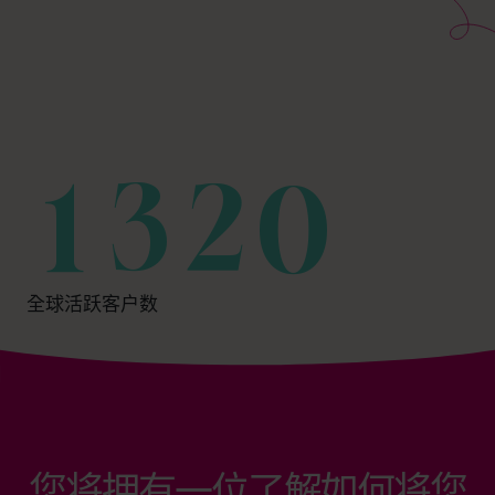
卓越运营.
无牺牲的成功.
info@cfocentre.com.hk
战略增长.
您所建立的人生.
退出价值最大化.
与孩子的更多时光.
财务战略.
提前退休.
现金流管理.
安稳睡眠.
利润优化.
自由离身.
卓越运营.
无牺牲的成功.
全球活跃客户数
战略增长.
您所建立的人生.
退出价值最大化.
与孩子的更多时光.
提前退休.
您将拥有一位了解如何将您