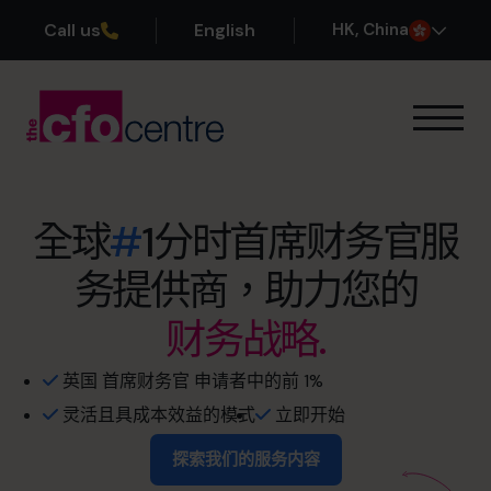
Call us
English
H
K
, China
我们的专业领域
运作方式
我们的首席财务官
全球
#
1分时首席财务官服
成功案例
退出价值最大化.
务提供商，助力您的
关于我们
加入团队
财务战略.
提前退休.
现金流管理.
安稳睡眠.
预约咨询电话
英国 首席财务官 申请者中的前 1%
灵活且具成本效益的模式
立即开始
利润优化.
自由离身.
探索我们的服务内容
+852 2319 4705
阅读成功案例