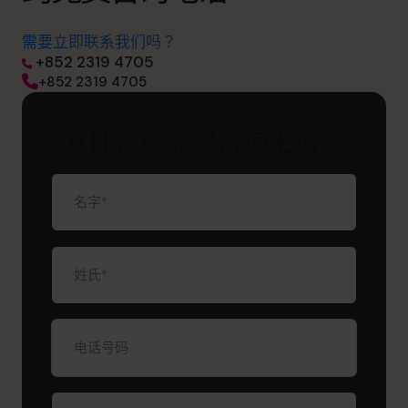
需要立即联系我们吗？
+852 2319 4705
+852 2319 4705
立即预约免费咨询电话。
名
字
（必
填）
姓
氏
（必
填）
电
话
号
码
公