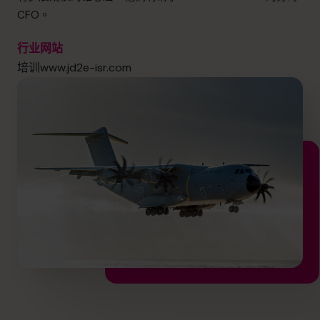
info@cfocentre.com.hk
CFO。
行业
网站
培训
www.jd2e-isr.com