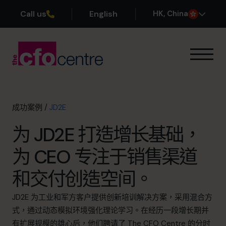
Call us
English
H
K
, China
我们的专业领域
运作方式
我们的首席财务官
成功案例
/
JD2E
成功案例
为 JD2E 打造增长基础，
关于我们
加入团队
为 CEO 专注于销售渠道
和交付创造空间。
预约咨询电话
JD2E 为工业和军方客户提供创新培训解决方案，采用混合方
式，通过动态模拟环境强化理论学习。在经历一段增长期并
+852 2319 4705
有扩展规模的雄心后，他们聘请了 The CFO Centre 的分时