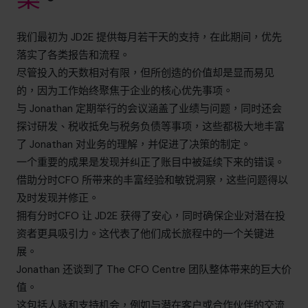
我们最初为 JD2E 提供每月若干天的支持，在此期间，优先
落实了各类报告和流程。
尽管投入的天数相对有限，但所创造的价值却是显而易见
的，因为工作始终聚焦于企业的核心优先事项。
与 Jonathan 定期举行的会议涵盖了业绩与问题，同时还会
探讨研发、税收抵免与税务负债等事项，这些都极大地丰富
了 Jonathan 对业务的理解，并促进了决策的制定。
一个重要的成果是发现并纠正了账目中被延续下来的错误。
借助分时CFO 所带来的丰富经验和敏锐洞察，这些问题得以
及时发现并修正。
拥有分时CFO 让 JD2E 获得了安心，同时确保企业对潜在投
资者更具吸引力。这代表了他们成长旅程中的一个关键进
展。
Jonathan 还谈到了 The CFO Centre 团队整体带来的巨大价
值。
这包括人脉和支持机会，例如与潜在客户或合作伙伴的交流