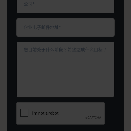
司
（必
填）
企
业
电
子
您
邮
目
件
前
地
处
址
于
*
（必
什
填）
么
阶
段？
希
望
达
成