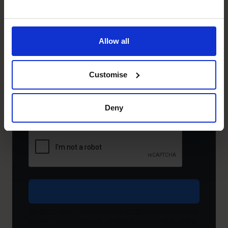
电
子
您
邮
目
Allow all
件
前
地
处
址
Customise
于
*
（必
什
填）
么
Deny
阶
段？
希
望
达
成
什
么
目
我们重视您的隐私。The CFO Centre 将您提供的信息用于向您传递
标？
相关内容、产品和服务的信息。您可随时取消订阅这些通讯。如需更