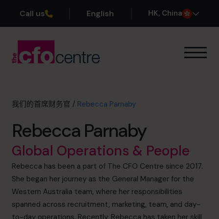
Call us
English
H
K
, China
我们的专业领域
运作方式
我们的首席财务官
我们的首席财务官
/
Rebecca Parnaby
成功案例
Rebecca Parnaby
关于我们
加入团队
Global Operations & People
Rebecca has been a part of The CFO Centre since 2017.
预约咨询电话
She began her journey as the General Manager for the
Western Australia team, where her responsibilities
spanned across recruitment, marketing, team, and day-
+852 2319 4705
to-day operations. Recently, Rebecca has taken her skill