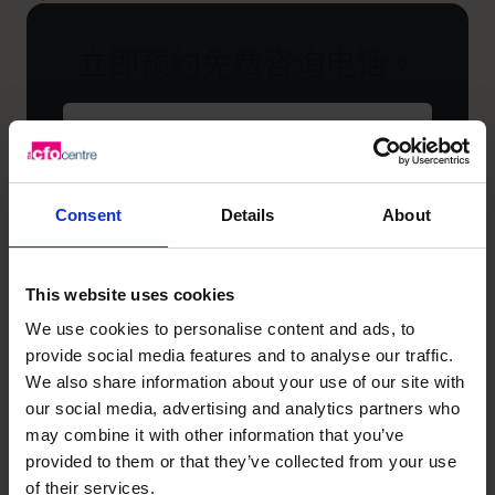
立即预约免费咨询电话。
名
字
（必
填）
姓
Consent
Details
About
氏
（必
填）
电
This website uses cookies
话
We use cookies to personalise content and ads, to
号
provide social media features and to analyse our traffic.
码
公
We also share information about your use of our site with
司
our social media, advertising and analytics partners who
（必
may combine it with other information that you’ve
填）
provided to them or that they’ve collected from your use
企
of their services.
业