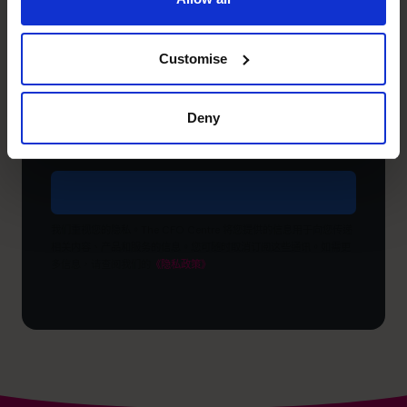
*
（必
什
填）
么
阶
Customise
段？
希
望
Deny
达
成
什
么
目
我们重视您的隐私。The CFO Centre 将您提供的信息用于向您传递
标？
相关内容、产品和服务的信息。您可随时取消订阅这些通讯。如需更
多信息，请查阅我们的
《隐私政策》