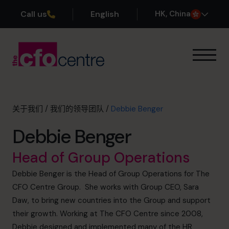
Call us
English
H
K
, China
我们的专业领域
运作方式
我们的首席财务官
关于我们
/
我们的领导团队
/
Debbie Benger
成功案例
Debbie Benger
关于我们
加入团队
Head of Group Operations
Debbie Benger is the Head of Group Operations for The
预约咨询电话
CFO Centre Group. She works with Group CEO, Sara
Daw, to bring new countries into the Group and support
their growth. Working at The CFO Centre since 2008,
+852 2319 4705
Debbie designed and implemented many of the HR