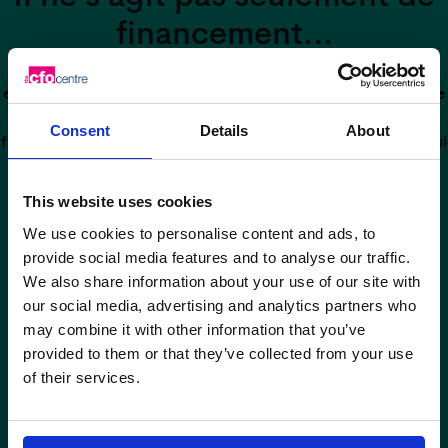
financement…
Pour évoluer rapidement, augmenter l’évaluation et
échapper aux opérations quotidiennes, vous devez prendre
en compte chacune des 12 composantes d’une fonction
Consent
Details
About
financière de classe mondiale. Il s’agit notamment de ce qui
suit :
This website uses cookies
We use cookies to personalise content and ads, to
provide social media features and to analyse our traffic.
We also share information about your use of our site with
our social media, advertising and analytics partners who
may combine it with other information that you’ve
Planification de Sortie
provided to them or that they’ve collected from your use
of their services.