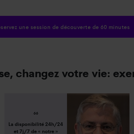
éservez une session de découverte de 60 minutes
e, changez votre vie: exe
66
La disponibilité 24h/24
et 7j/7 de « notre »