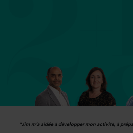
"Jim m’a aidée à développer mon activité, à prépa