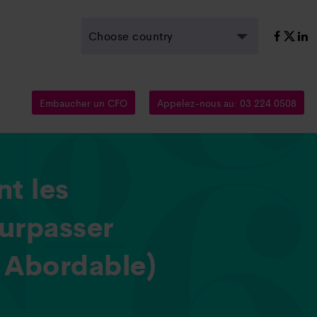
Choose country
Embaucher un CFO
Appelez-nous au: 03 224 0508
t les
urpasser
t Abordable)