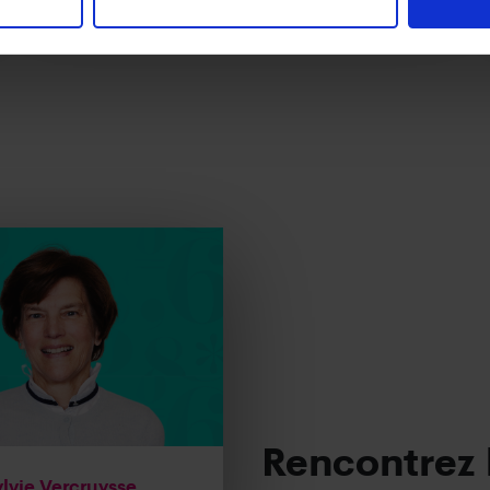
Rencontrez 
lvie Vercruysse