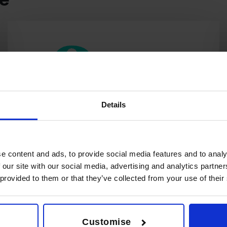
Details
e content and ads, to provide social media features and to analy
Nous vous mettrons en relation
 our site with our social media, advertising and analytics partn
avec le CFO idéal
 provided to them or that they’ve collected from your use of their
Customise