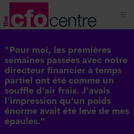
"Pour moi, les premières
semaines passées avec notre
directeur financier à temps
partiel ont été comme un
souffle d'air frais. J'avais
l'impression qu'un poids
énorme avait été levé de mes
épaules."