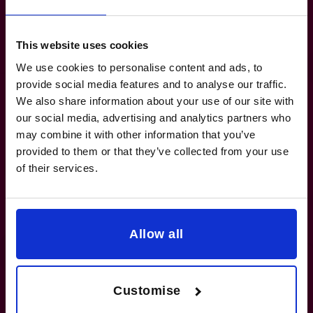
This website uses cookies
We use cookies to personalise content and ads, to
provide social media features and to analyse our traffic.
We also share information about your use of our site with
our social media, advertising and analytics partners who
Les chiffres comptent. Mais pas seulement les
may combine it with other information that you’ve
provided to them or that they’ve collected from your use
chiffres qui expriment les bénéfices et le bilan.
of their services.
Nous avons demandé à Laurence quel chiffre
comptait vraiment pour lui.
CDM Stravitec has had its ups and downs in recent years.
Allow all
In 2014, the company decided to focus entirely on the
construction market and that is when its largest division
(transport) was sold. In 2019, the company achieved a
turnover of 13 million euros. In 2020, the turnover reached
Customise
16 million euros. The ambition? A turnover of more than 20