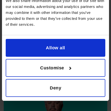
We also share information about your use of our site with
our social media, advertising and analytics partners who
may combine it with other information that you’ve
provided to them or that they’ve collected from your use
Wim Van der Smissen
of their services.
CFO - Belgique
Allow all
Customise
Wim Braeckman
CFO - Belgique
Deny