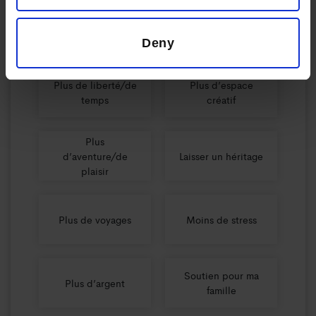
Vous
Sélectionnez plusieurs options...
Deny
Plus de liberté/de
Plus d’espace
temps
créatif
Plus
d’aventure/de
Laisser un héritage
plaisir
Plus de voyages
Moins de stress
Soutien pour ma
Plus d’argent
famille