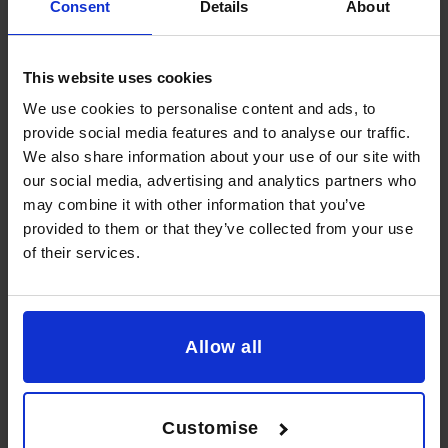
Consent
Details
About
Sélectionnez plusieurs options...
This website uses cookies
We use cookies to personalise content and ads, to
Plus de bénéfices
Levée de fonds
provide social media features and to analyse our traffic.
We also share information about your use of our site with
our social media, advertising and analytics partners who
Évolution plus
Rapports plus
may combine it with other information that you’ve
rapide
efficaces
provided to them or that they’ve collected from your use
of their services.
Augmentation de
Plus de liquidité
l’évaluation
Allow all
Préparation de
Propriétaire et
sortie
non Opérateur
Customise