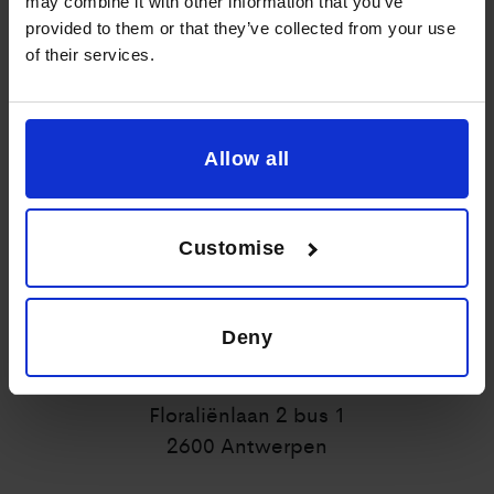
may combine it with other information that you’ve
provided to them or that they’ve collected from your use
of their services.
Allow all
03 224 0508
Customise
Deny
Floraliënlaan 2 bus 1
2600 Antwerpen