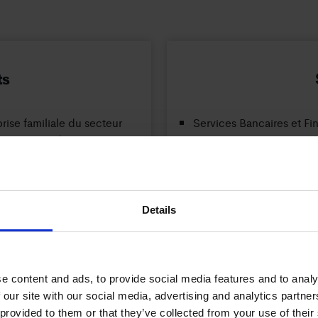
ts
se familiale du secteur
Services Bancaires et Fi
acquisitions d'entreprises
Industrie Manufacturière
Ingénierie
Details
Conseil
cès
Secteur de la Construct
e content and ads, to provide social media features and to analy
 our site with our social media, advertising and analytics partn
 provided to them or that they’ve collected from your use of their