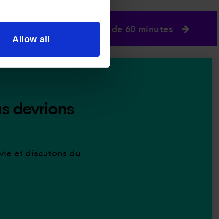
ne session de découverte de 60 minutes
Allow all
us devrions
vie et discutons du