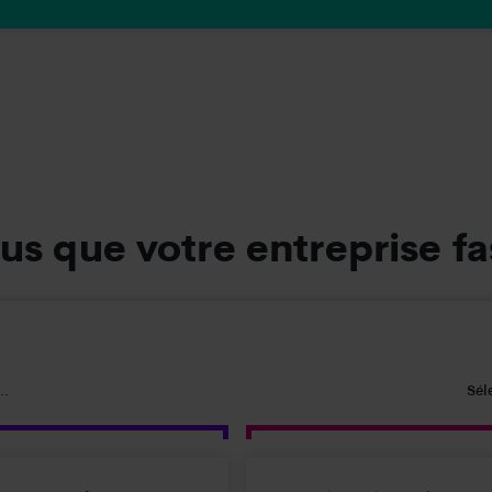
s que votre entreprise f
..
Sél