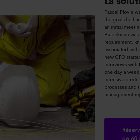
La solut
Pascal Plovie wa
the goals he had
an initial meet
Braeckman was 
requirement: kn
associated with
new CFO started
interviews wit
one day a week a
intensive credit
processes and t
management re
Réserv
de 60