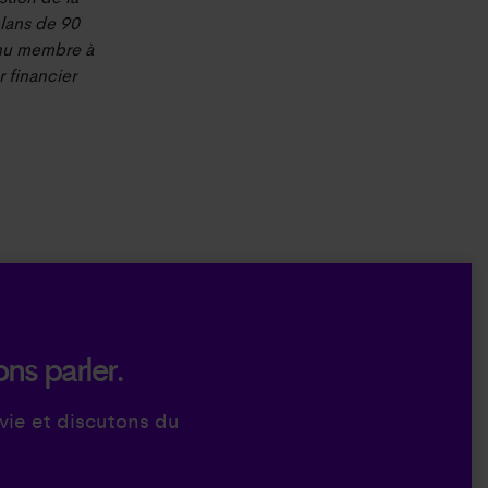
plans de 90
enu membre à
r financier
ons parler.
vie et discutons du