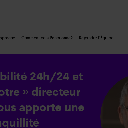
pproche
Comment cela Fonctionne?
Rejoindre l’Équipe
bilité 24h/24 et
otre » directeur
nous apporte une
quillité