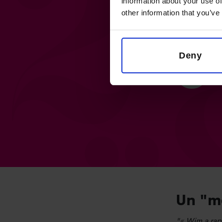
information about your use of
0
other information that you’ve
Deny
Un "me
"« Wim a rapi