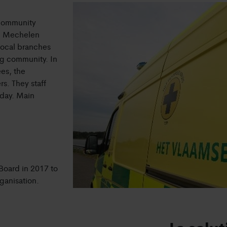
 community
in Mechelen
local branches
ng community. In
es, the
s. They staff
 day. Main
Board in 2017 to
ganisation.