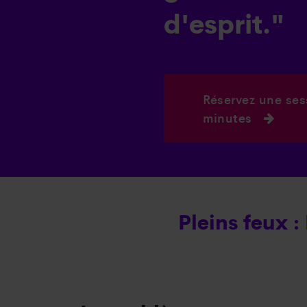
d'esprit."
Réservez une ses
minutes
Pleins feux :