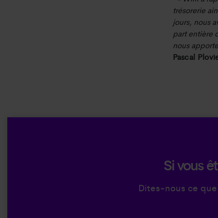
trésorerie ai
jours, nous 
part entière 
nous apporte 
Pascal Plovi
Si vous êt
Dites-nous ce que 