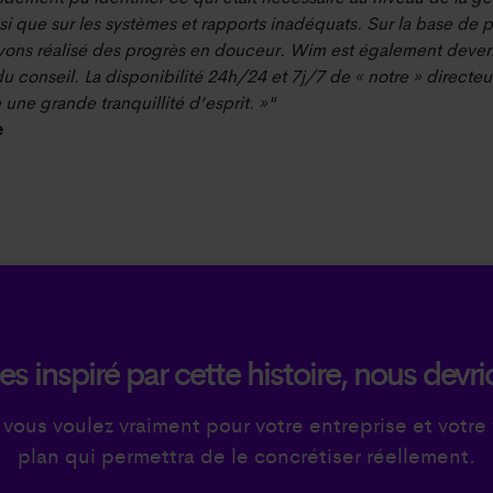
nsi que sur les systèmes et rapports inadéquats. Sur la base de 
avons réalisé des progrès en douceur. Wim est également dev
du conseil. La disponibilité 24h/24 et 7j/7 de « notre » directeu
une grande tranquillité d’esprit. »"
e
es inspiré par cette histoire, nous devri
vous voulez vraiment pour votre entreprise et votre 
plan qui permettra de le concrétiser réellement.