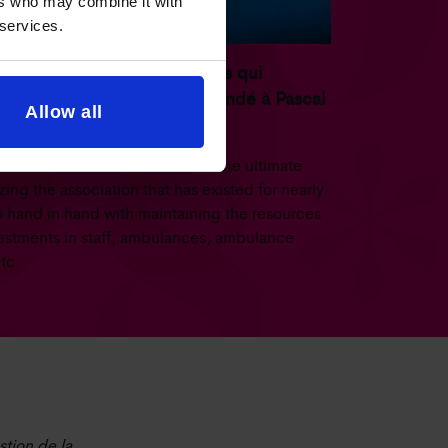
ers who may combine it with
 services.
is pas seulement les chiffres qui
t le bilan. Nous avons demandé à Pascal
Allow all
ment pour lui.
ms for 0 or break-even. This is the ultimate
zing the association that has existed for nearly
o hand in hand with maintaining the resources
stments in staff, ambulances, ambulance
tc.
stion de la