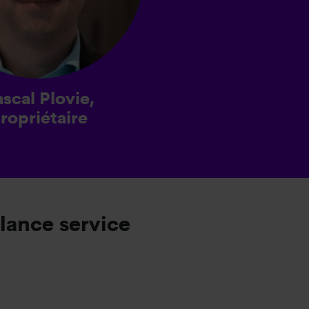
scal Plovie,
ropriétaire
lance service