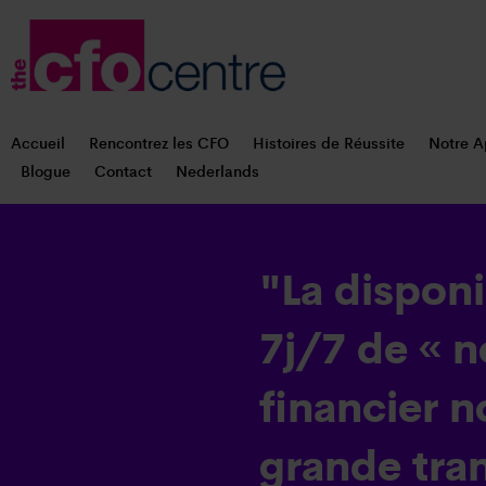
Accueil
Rencontrez les CFO
Histoires de Réussite
Notre A
Blogue
Contact
Nederlands
"La disponi
7j/7 de « n
financier 
grande tran