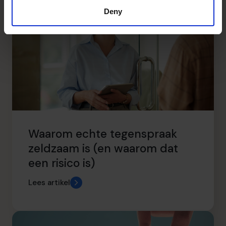
Deny
Waarom echte tegenspraak
zeldzaam is (en waarom dat
een risico is)
Lees artikel