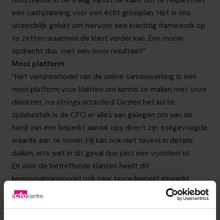
een cashplanning voor een écht groeiplan. Het is ons
uiteindelijk gelukt om hiervoor een krachtig framework op
te zetten waarmee de klant verder kan. Een mooie
opdracht dus, met een mooi resultaat!”
Mooi platform
“Het vierurenmodel van de online samenwerking is een
mooi platform voor klanten om kennis te maken met onze
diensten,
no strings attached
. Gezien het korte
tijdsbestek is de CFO er alles aan gelegen om aan de
hand van een beperkt aantal tips direct zijn toegevoegde
waarde aan te tonen. Hij kán ook niet teveel in details
duiken, iets wat in dit geval dus juist een voordeel is!
En voor de betreffende klanten heeft dit
kennismakingsmodel ook naar tevredenheid gewerkt.
Voor twee van de drie klanten was het zelfs een reden
om nóg dieper op de materie in te gaan. Met hen is
inmiddels een samenwerking aangegaan voor de langere