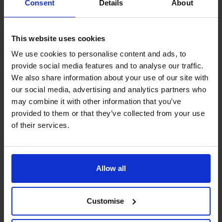
Consent
Details
About
termijn. Daaruit blijkt wel dat klanten de directe
toegevoegde waarde van de online kennismaking écht
hebben ervaren.”
This website uses cookies
Meer weten?
We use cookies to personalise content and ads, to
Wilt u meer weten over de toegevoegde waarde van
provide social media features and to analyse our traffic.
onze CFO’s aan de hand van een online kennismaking van
We also share information about your use of our site with
4×1 uur?
our social media, advertising and analytics partners who
Boek Nu Uw 1:1 Video Gesprek!
may combine it with other information that you’ve
Nederland
provided to them or that they’ve collected from your use
Email:
info@cfocentrum.nl
of their services.
Telefoon: (035) 3333 555
België
Email:
info@cfocentrum.be
Allow all
Telefoon: 03 224 0508
Recente berichten
Customise