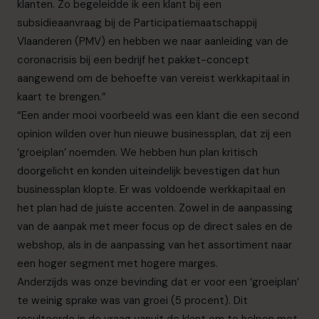
klanten. Zo begeleidde ik een klant bij een
subsidieaanvraag bij de Participatiemaatschappij
Vlaanderen (PMV) en hebben we naar aanleiding van de
coronacrisis bij een bedrijf het pakket-concept
aangewend om de behoefte van vereist werkkapitaal in
kaart te brengen.”
“Een ander mooi voorbeeld was een klant die een second
opinion wilden over hun nieuwe businessplan, dat zij een
‘groeiplan’ noemden. We hebben hun plan kritisch
doorgelicht en konden uiteindelijk bevestigen dat hun
businessplan klopte. Er was voldoende werkkapitaal en
het plan had de juiste accenten. Zowel in de aanpassing
van de aanpak met meer focus op de direct sales en de
webshop, als in de aanpassing van het assortiment naar
een hoger segment met hogere marges.
Anderzijds was onze bevinding dat er voor een ‘groeiplan’
te weinig sprake was van groei (5 procent). Dit
resulteerde in de vraag vanuit de klant om te helpen met