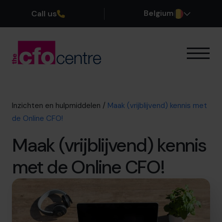
Call us
Belgium
Onze expertise
Onze werkwijze
Onze CFO’s
Inzichten en hulpmiddelen
/
Maak (vrijblijvend) kennis met
Getuigenissen
de Online CFO!
Over ons
Maak (vrijblijvend) kennis
Word lid van ons team
met de Online CFO!
Plan een kennismakingsgesprek
03 808 8767