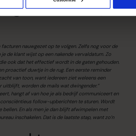
e gezet om het tij te
 facturen nauwgezet op te volgen. Zelfs nog voor de
 je de klant wijst op een nakende vervaldatum. Zo
 die ook dat het effectief wordt in de gaten gehouden.
een proactief duwtje in de rug. Een eerste reminder
d zacht van toon, want iedereen ziet weleens een
 uitblijft, worden de mails wat dwingender.”
teert, hangt af van hoe je als bedrijf communiceert en
 consciëntieus follow-upberichten te sturen. Wordt
 bellen. En als men je dan blijft afwimpelen met
reau inschakelen. Dat is de laatste stap, want zo’n