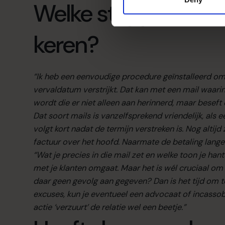
Welke stappen heb j
keren?
“Ik heb een eenvoudige procedure geïnstalleerd om
vervaldatum verstrijkt. Dat kan met een mail waarin
wordt die er niet alleen aan herinnerd, maar beseft
Dat soort mails is vanzelfsprekend vriendelijk, als 
volgt kort nadat de termijn verstreken is. Nog altij
factuur over het hoofd. Naarmate de betaling langer
“Wat je precies in die mail zet en welke toon je han
met je klanten omgaat. Maar het is wél cruciaal om
daar geen gevolg aan gegeven? Dan is het tijd om te
excuses, kun je eventueel een advocaat of incassobu
actie ‘verzuurt’ de relatie wel een beetje.”