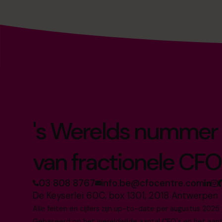
's Werelds nummer 
van fractionele CFO
03 808 8767
info.be@cfocentre.com
De Keyserlei 60C, box 1301, 2018 Antwerpen
Alle feiten en cijfers zijn up-to-date per augustus 2025
Gebaseerd op het wereldwijde aantal CFO's en het aantal