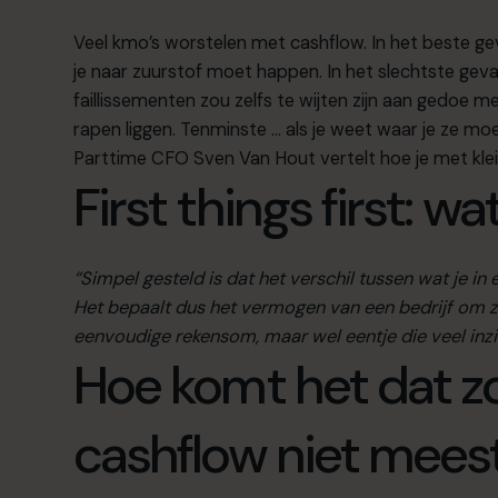
Veel kmo’s worstelen met cashflow. In het beste gev
je naar zuurstof moet happen. In het slechtste geva
faillissementen zou zelfs te wijten zijn aan gedoe m
rapen liggen. Tenminste … als je weet waar je ze mo
Parttime CFO Sven Van Hout vertelt hoe je met klei
First things first: 
“Simpel gesteld is dat het verschil tussen wat je i
Het bepaalt dus het vermogen van een bedrijf om zi
eenvoudige rekensom, maar wel eentje die veel inzi
Hoe komt het dat zo
cashflow niet meest