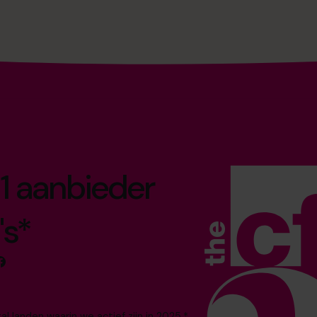
1 aanbieder
's*
 landen waarin we actief zijn in 2025.*