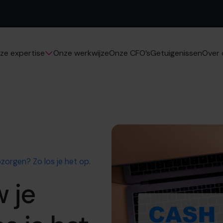
Onze werkwijze
Onze CFO’s
Getuigenissen
ze expertise
Over 
zorgen? Zo los je het op.
 je