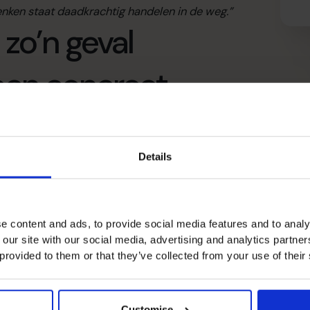
nken staat daadkrachtig handelen in de weg.”
zo’n geval
een concreet
Details
r van ERP-pakketten, werd mij gevraagd om te
n cashflow. Ze hadden het mes nog niet op de keel en
den wél al bij de bank aankloppen voor extra krediet.
e content and ads, to provide social media features and to analy
aart te brengen. Letterlijk de klantenlijst doorploegen
 our site with our social media, advertising and analytics partn
. De meeste waren van klanten die áltijd te lang
 provided to them or that they’ve collected from your use of their
p de duur dat er toch geen represailles waren.
unten moesten opgeleverd of aangepast worden. En
taalproblemen.”
Customise