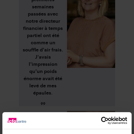
semaines
passées avec
notre directeur
financier à temps
partiel ont été
comme un
souffle d'air frais.
J'avais
l'impression
qu'un poids
énorme avait été
levé de mes
épaules.
99
66
La disponibilité