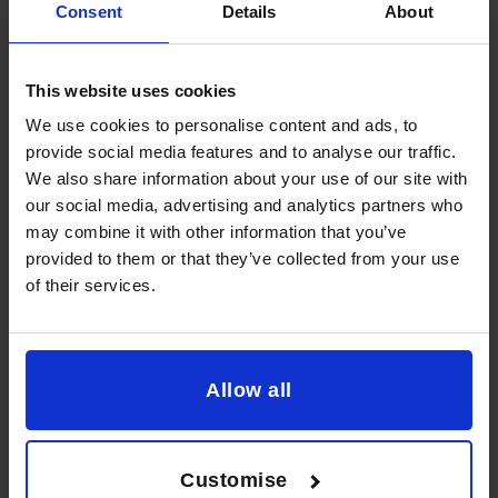
24h/24 et 7j/7
Consent
Details
About
de « notre »
directeur
financier nous
This website uses cookies
apporte une
We use cookies to personalise content and ads, to
grande
provide social media features and to analyse our traffic.
tranquillité
We also share information about your use of our site with
d'esprit.
our social media, advertising and analytics partners who
99
may combine it with other information that you’ve
provided to them or that they’ve collected from your use
66
of their services.
Seth a contribué
à optimiser les
performances de
Allow all
l'entreprise, ce
qui a conduit à
une sortie réussie
des actionnaires
Customise