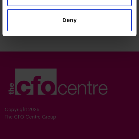
par le biais d'une
acquisition
stratégique.
Deny
99
Copyright 2026
The CFO Centre Group