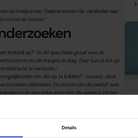
L
ichten en knelpunten. Daarna komen de variabelen aan
jn omzet en kosten.”
onderzoeken
een invloed op?
“In dit specifieke geval was de
marktconform en de marges te laag. Daar kun je tot op
entiekracht te verliezen.”
 mogelijkheden om die op te krikken?
“Jazeker, denk
ctiviteiten uitbreiden. De omzet van dit bedrijf was
nken over een extra activiteit die aansluit bij het
ctief bent, er is altijd wel iets te vinden dat als
 loep. Vooral de personeelskosten wogen zwaar op het
orden, maar de rest van het jaar niet. Vandaar de
Details
L
oor een freelancer op de drukke momenten.”