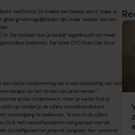
Re
rkomt veel kmo’s. Ze maken een beetje winst, maar er
r geen groeimogelijkheden zijn, maar veeleer dat een
den.
CFO in. Die ontdekt wat je bedrijf tegenhoudt om meer
eel gezondere toekomst. Parttime CFO Sven Van Hout
 een kleine onderneming die in een patstelling zat. Het
even hangen op het niveau van jaren eerder.”
 concrete acties onderneemt, moet je weten hoe je
 zicht op omdat je de cijfers onvoldoende kunt
om vooruitgang te realiseren.
“Ik ben in de cijfers
en. En ik heb vanzelfsprekend veel gepraat met de
e
lle sleutelfiguren het gesprek aangaan; hier volstond