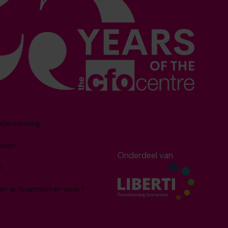
onderneming
elen
Onderdeel van
m
an je financiën er voor?