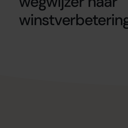
wegwijzer naar
winstverbeterin