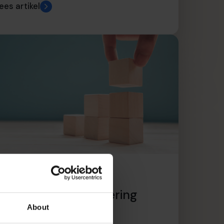
ees artikel
In 3 stappen naar
strategische financiering
About
ees artikel