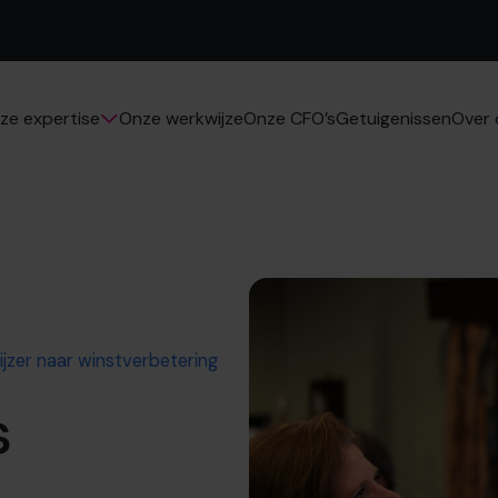
Onze werkwijze
Onze CFO’s
Getuigenissen
ze expertise
Over 
jzer naar winstverbetering
s