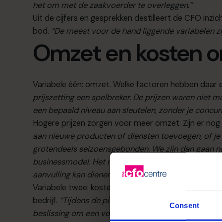
het om met de zaakvoerder te overleggen.”
Uit de cijfers en gesprekken destilleert de CFO inz
bod.
“De meest voor de hand liggende variabelen zi
Omzet en kosten 
Variabele één: omzet. Welke factoren hebben daar 
prijszetting een spelbreker. De prijzen waren niet 
een bepaald niveau aan sleutelen, zonder je concurr
Hogere prijzen zorgen voor meer omzet. Zijn er nog
aan nieuwe producten of diensten toevoegen, of je a
grotendeels seizoensgebonden. We zijn dan gaan nade
businessmodel. Het maakt niet uit in welke sector je a
aanvulling kan dienen.”
Variabele twee: kosten. Ook die nam Sven onder de
bedrijf.
“Tijdens de piekperiode was dat te verantwo
Consent
beslissing om een voltijdse kracht te vervangen d