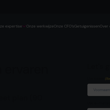
Onze werkwijze
Onze CFO’s
Getuigenissen
ze expertise
Over 
 ervaren
Let's 
Uw naam
(Re
eet plan (90
Voornaam
Uw e-maila