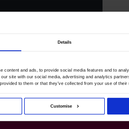
Details
Wij hechten vee
die je ons vers
producten en di
Bekijk ons ​​
priva
e content and ads, to provide social media features and to analy
 our site with our social media, advertising and analytics partn
 provided to them or that they’ve collected from your use of their
Customise