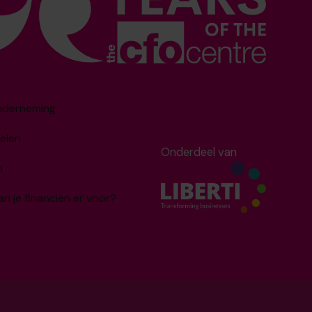
onderneming
elen
Onderdeel van
m
an je financiën er voor?