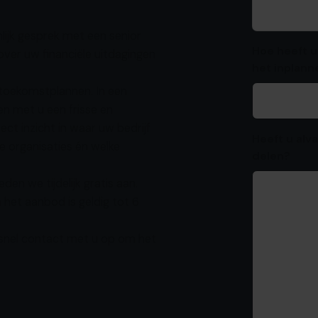
lijk gesprek met een senior
Hoe heeft u
ver uw financiële uitdagingen
het inplann
f toekomstplannen. In een
n met u een frisse en
rect inzicht in waar uw bedrijf
Heeft u alva
re organisaties én welke
delen?
n we tijdelijk gratis aan.
 het aanbod is geldig tot 6
 snel contact met u op om het