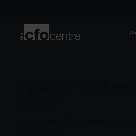
On
Sparren met een
CFO?
Van vraagstuk naar concr
minuten)