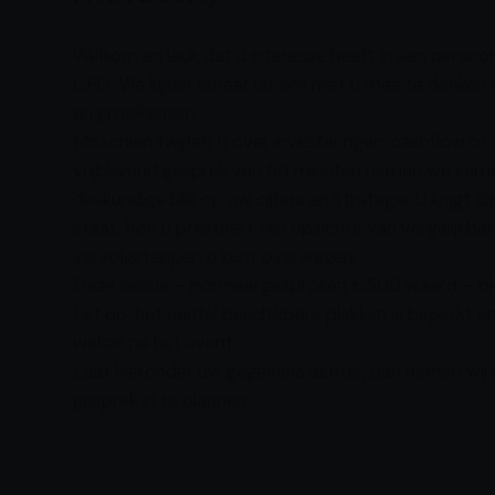
Welkom en leuk dat u interesse heeft in een persoon
CFO. We kijken ernaar uit om met u mee te denken o
en groeikansen.
Misschien twijfelt u over investeringen, cashflow o
vrijblijvend gesprek van 90 minuten nemen we same
deskundige blik op uw cijfers en strategie. U krijgt di
staat, hoe u presteert ten opzichte van vergelijkba
vervolgstappen u kunt overwegen.
Deze sessie – normaal gesproken €500 waard – biede
Let op: het aantal beschikbare plekken is beperkt en
weken na het event.
Laat hieronder uw gegevens achter, dan nemen wij
gesprek in te plannen.