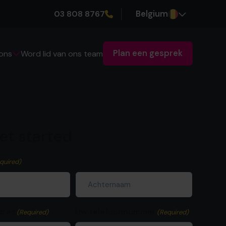
03 808 8767
Belgium
Plan een gesprek
Word lid van ons team
ons
get started
quired)
Achternaam
dres
Uw telefoonnummer
(Required)
(Required)