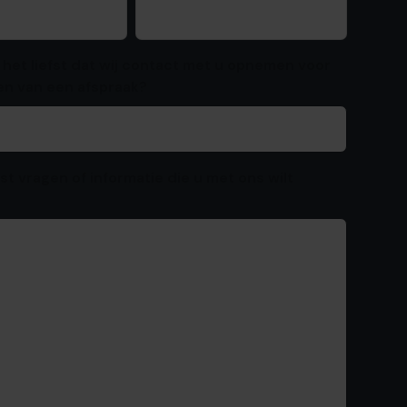
 het liefst dat wij contact met u opnemen voor
en van een afspraak?
st vragen of informatie die u met ons wilt