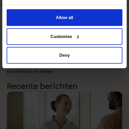
simpele oplossing, soms is een complex
financieringstraject nodig. Maar wat het ook is: je hoeft
Allow all
het niet alleen te doen.
Tot slot
Ben je aan het groeien, maar weet je niet welke
Customise
financieringsvorm daarbij past? Of twijfel je of je
überhaupt wel geld nodig hebt? Dan is het slim om met
Deny
iemand mee te laten kijken. Niet om je bedrijf over te
nemen, maar om je de rust en ruimte te geven om de
juiste keuzes te maken.
Recente berichten