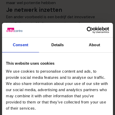
maar wel potentie hebben
Je netwerk inzetten
Een ander voorbeeld is een bedrijf dat innovatieve
installaties ontwikkelt – een vernieuwend concept met
veel groeipotentie, maar zonder winstcijfers of
onderpand. Banken en investeerders vonden het te
risicovol. In plaats van een standaardlening koppelde ik
Consent
Details
About
het bedrijf aan een ervaren ondernemer uit mijn netwerk.
Hij geloofde in het concept, bood begeleiding aan én
This website uses cookies
opent nu deuren naar informele investeerders –
zogeheten
believers
– die bereid zijn te investeren in
We use cookies to personalise content and ads, to
visie, niet alleen in cijfers. Soms is dát de vorm van
provide social media features and to analyse our traffic.
funding die je nodig hebt.
We also share information about your use of our site with
Mijn aanpak als CFO
our social media, advertising and analytics partners who
may combine it with other information that you’ve
Ik begin altijd met een goed gesprek. Wat wil je bereiken?
provided to them or that they’ve collected from your use
Wat is er financieel mogelijk? Samen kijken we naar je
of their services.
balans, je cashflow en je prognoses. Soms is er een