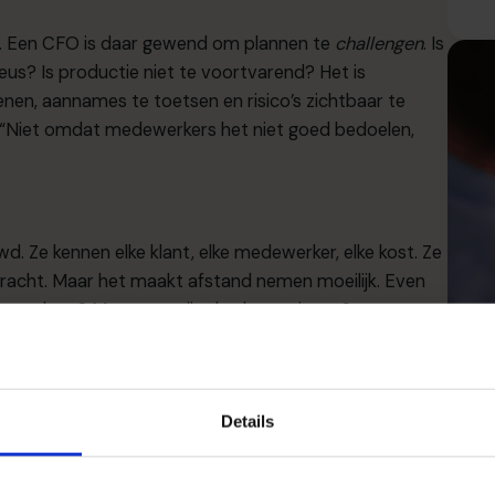
ald. Een CFO is daar gewend om plannen te
challengen
. Is
ieus? Is productie niet te voortvarend? Het is
enen, aannames te toetsen en risico’s zichtbaar te
. “Niet omdat medewerkers het niet goed bedoelen,
. Ze kennen elke klant, elke medewerker, elke kost. Ze
kracht. Maar het maakt afstand nemen moeilijk. Even
n we doen? Maar: wat zijn de alternatieven?
lijke richting kiest. Dat is logisch. Maar het is mijn rol
 opties? Wat als we het anders aanpakken? Wat
L
Details
n tegenwerken. Dat is verbreden.”