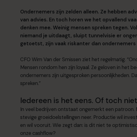
Ondernemers zijn zelden alleen. Ze hebben ad
van advies. En toch horen we het opvallend va
denken mee. Weinig mensen spreken tegen.
Vo
niemand je uitdaagt, sluipt tunnelvisie er onge
getoetst, zijn vaak riskanter dan ondernemers
CFO Wim Van der Smissen ziet het regelmatig. “Ond
Mensen rondom hen zijn loyaal. Ze geloven in het bedr
ondernemers zijn uitgesproken persoonlijkheden. Da
spreken.”
Iedereen is het eens. Of toch nie
In veel bedrijven ontstaat ongemerkt een patroon. 
stevige groeidoelstellingen neer. Productie wil inve
en wil vooruit. Wie zegt dan: is dit niet te optimis
onze cashflow?