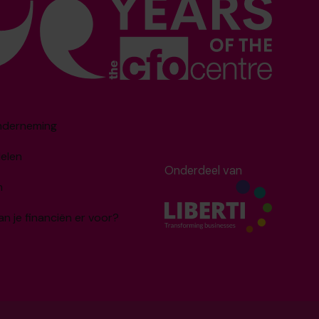
onderneming
delen
Onderdeel van
m
an je financiën er voor?