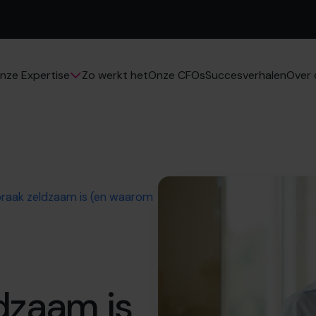
Zo werkt het
Onze CFOs
Succesverhalen
nze Expertise
Over 
raak zeldzaam is (en waarom
dzaam is