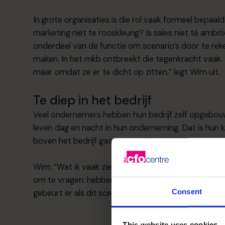
In grote organisaties is die rol vaak formeel bepa
marketing niet te rooskleurig? Is sales niet té ambit
onderdeel van de functie om scenario’s door te rek
maken. In het mkb ontbreekt die tegenkracht vaak
maar omdat ze er te dicht op zitten,” legt Wim uit.
Te diep in het bedrijf
Veel ondernemers hebben hun bedrijf zelf opgebouwd
leven dag en nacht in hun onderneming. Dat is hun 
boven het bedrijf gaan staan. Niet denken: wat gaa
Wim: “Wat ik vaak zie, is dat een ondernemer één duide
om te vragen: hebben we ook gekeken naar andere
Consent
gebeurt er als dit scenario niet uitkomt? Dat is gee
This website uses cookies