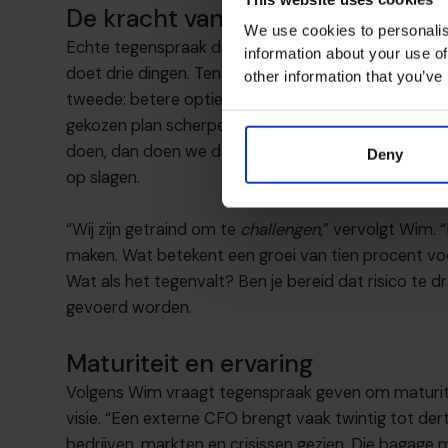
De kracht van onafhankelijke te
We use cookies to personalis
Echte tegenspraak draait niet om gelijk krijgen. He
information about your use of
doet drie dingen. Ten eerste: alternatieven op tafel
other information that you’ve
tweede: betere opties ontdekken. Soms blijkt het oor
gekozen plan scherper maken. Door risico’s explici
doen, dan doen we dat niet. Door vooraf grenzen te 
Deny
op slagen.
“Wij zijn getraind om te
challengen
,” vervolgt Wim. 
maken. Wat betekent een groei van tien procent vo
Wat als het tegenvalt? Ben je bereid dat risico te dr
gevoerd worden.
Maturiteit en ervaring
Volgens Wim vraagt tegenspraak geven om maturitei
visie. “Een externe CFO brengt vaak twintig tot dertig
bedrijven, markten en crisissen gezien. Die bagage 