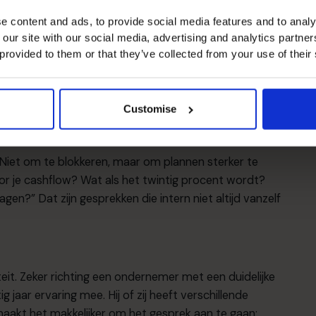
genspraak
e content and ads, to provide social media features and to analy
t draait om betere besluiten. Een goede sparringpartner
 our site with our social media, advertising and analytics partn
 leggen. Niet één pad, maar meerdere scenario’s. Ten
 provided to them or that they’ve collected from your use of their
spronkelijke plan niet het sterkste. Ten derde: het
et te benoemen. Door afspraken te maken: als we dit
bepalen. Zo verlaag je risico’s en verhoog je de kans
Customise
“Niet om te blokkeren, maar om plannen sterker te
or je cashflow? Wat als het twintig procent wordt?
agen?” Dat zijn gesprekken die intern niet altijd vanzelf
t. Zeker richting een ondernemer met een duidelijke
 jaar ervaring mee. Hij of zij heeft verschillende
maakt het makkelijker om het gesprek aan te gaan: