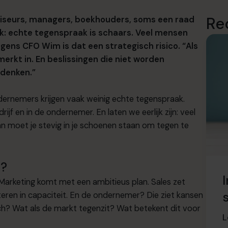
Re
viseurs, managers, boekhouders, soms een raad
ak: echte tegenspraak is schaars. Veel mensen
lgens CFO Wim is dat een strategisch risico. “Als
merkt in. En beslissingen die niet worden
 denken.”
ernemers krijgen vaak weinig echte tegenspraak.
ijf en in de ondernemer. En laten we eerlijk zijn: veel
n moet je stevig in je schoenen staan om tegen te
t?
Marketing komt met een ambitieus plan. Sales zet
steren in capaciteit. En de ondernemer? Die ziet kansen
tisch? Wat als de markt tegenzit? Wat betekent dit voor
L