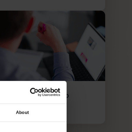
Wel inzicht, geen grip
ees artikel
About