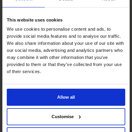
termijn. Daaruit blijkt wel dat klanten de directe
toegevoegde waarde van de online kennismaking écht
hebben ervaren.”
This website uses cookies
Meer weten?
We use cookies to personalise content and ads, to
Wilt u meer weten over de toegevoegde waarde van
provide social media features and to analyse our traffic.
onze CFO’s aan de hand van een online kennismaking van
We also share information about your use of our site with
4×1 uur?
our social media, advertising and analytics partners who
Boek Nu Uw 1:1 Video Gesprek!
may combine it with other information that you’ve
Nederland
provided to them or that they’ve collected from your use
Email:
info.nl@cfocentrum.com
of their services.
Telefoon: (035) 3333 555
België
Email:
info.be@cfocentrum.com
Allow all
Telefoon: 03 224 0508
Recente berichten
Customise