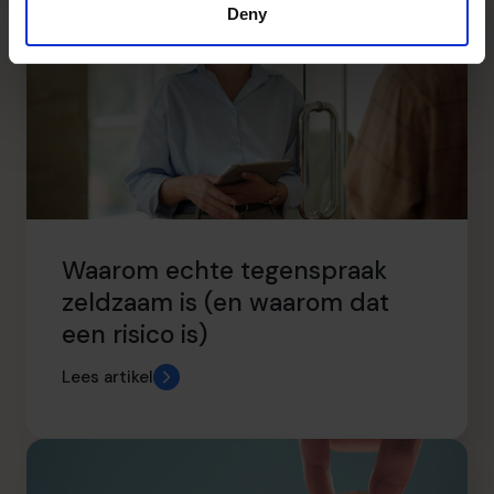
Deny
Waarom echte tegenspraak
zeldzaam is (en waarom dat
een risico is)
Lees artikel