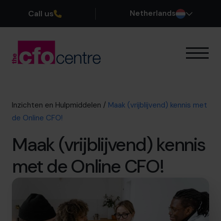
Call us
Netherlands
Onze Expertise
Zo werkt het
Onze CFOs
Inzichten en Hulpmiddelen
/
Maak (vrijblijvend) kennis met
Succesverhalen
de Online CFO!
Over ons
Maak (vrijblijvend) kennis
Word lid van ons team
met de Online CFO!
Plan een kennismakingsgesprek
035 3333 555