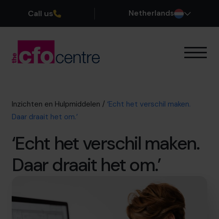
Call us
Netherlands
Onze Expertise
Zo werkt het
Onze CFOs
Inzichten en Hulpmiddelen
/
‘Echt het verschil maken.
Succesverhalen
Daar draait het om.’
Over ons
‘Echt het verschil maken.
Word lid van ons team
Daar draait het om.’
Plan een kennismakingsgesprek
035 3333 555