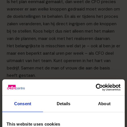
Is het plan eenmaal gemaakt, dan weet de CFO precies
wanneer er aan welke knoppen gedraaid moet worden om
de doelstellingen te behalen. En als er tijdens het proces
zaken veranderen, kan hij direct ingrijpen om de knoppen
bij te stellen. Koos helpt dus niet alleen met het maken
van de plannen, maar ook met het realiseren daarvan.
Het belangrijkste is misschien wel dat je – ook al ben je er
maar een beperkt aantal uren per week – als CFO deel
uitmaakt van het team. Kunt opereren in het hart van
bedrijf. Samen met de man of vrouw die aan de basis
heeft gestaan.
Zo krijg je het bedrijf en de mensen precies op de plek
waar je ze wilt hebben. Omdat je het verschil wilt maken.
En moet maken. Met maximale passie en met maximale
Consent
Details
About
inzet.
Meer weten?
Wilt u meer weten over de toegevoegde waarde van
This website uses cookies