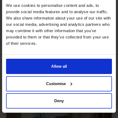
onze CFO’s?
We use cookies to personalise content and ads, to
Boek Nu Uw 1:1 Video Gesprek!
provide social media features and to analyse our traffic.
Nederland
We also share information about your use of our site with
Email:
info@cfocentrum.nl
our social media, advertising and analytics partners who
Telefoon: (035) 3333 555
may combine it with other information that you’ve
België
provided to them or that they’ve collected from your use
Email:
info@cfocentrum.be
of their services.
Telefoon: 03 224 0508
Recente berichten
Allow all
Customise
Deny