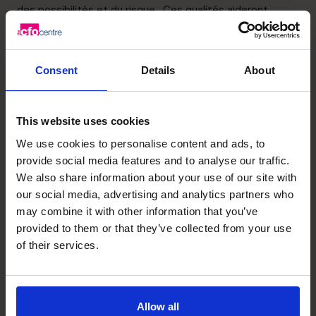
des possibilités et du risque. Ces qualités aideront
l’entreprise à choisir les solutions les plus avantageuses
et à implémenter ces applications pour engendrer des
retours favorables.
Consent
Details
About
Scénarios et stratégies de simulation de crise
Lorsque l’entreprise a conjointement généré ses
scénarios futurs les plus probables et a formulé les
This website uses cookies
stratégies correspondantes pour maximiser les
We use cookies to personalise content and ads, to
résultats, il s’ensuit un besoin crucial d’évaluation
provide social media features and to analyse our traffic.
rigoureuse pour garantir que les voies à suivre choisies
We also share information about your use of our site with
peuvent résister aux obstacles et fluctuations anticipés.
our social media, advertising and analytics partners who
L’implication du CFO dans la simulation de scénario sera
may combine it with other information that you’ve
provided to them or that they’ve collected from your use
vraisemblablement très bien acceptée et accueillie par
of their services.
le propriétaire d’entreprise et l’équipe de préparation au
futur. Un(e) CFO du monde nouveau est quelqu’un qui
accueille les incertitudes avec passion et optimisme,
tout en maintenant sa capacité avérée à appliquer
Allow all