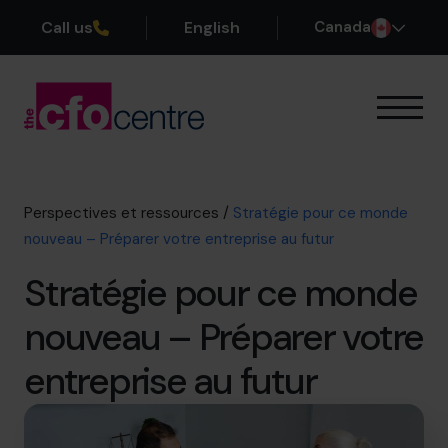
Call us
English
Canada
Notre expertise
Mode de fonctionnement
Nos CFO
Perspectives et ressources
/
Stratégie pour ce monde
Réussites
nouveau – Préparer votre entreprise au futur
À propos
Stratégie pour ce monde
Rejoindre l’Équipe
nouveau – Préparer votre
Réservez une session de découverte
entreprise au futur
514-906-8839