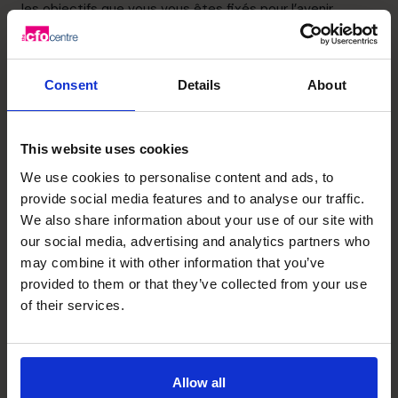
les objectifs que vous vous êtes fixés pour l’avenir.
La mentalité d’un CFO : vue
d’ensemble, conseiller,
Consent
Details
About
stratégie
This website uses cookies
Le rôle et les responsabilités des CFO ont augmenté au
We use cookies to personalise content and ads, to
cours des deux dernières décennies, selon la Fédération
provide social media features and to analyse our traffic.
internationale des comptables. Selon l’organisme, cette
We also share information about your use of our site with
augmentation est due à la complexité découlant de la
our social media, advertising and analytics partners who
may combine it with other information that you’ve
mondialisation du capital et des marchés, aux facteurs
provided to them or that they’ve collected from your use
règlementaires et commerciaux, à l’augmentation des
of their services.
informations et des communications et à la modification
des attentes envers le rôle de CFO. Alors que le CFO
était autrefois considéré comme un « gardien » de
l’entreprise, on s’attend maintenant à ce qu’il participe à
Allow all