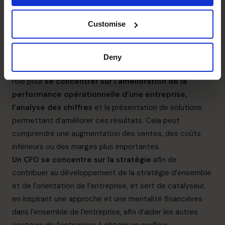
la réalisation des objectifs de l’entreprise.
Le CFO est toujours responsable de superviser le rôle
Customise
des contrôleurs dans la tenue des livres, afin de protéger
les actifs de l’entreprise et produire des rapports sur le
rendement financier.
Deny
En comparaison avec un contrôleur, le CFO élargit son
rôle pour
se concentrer sur l’amélioration de la
performance opérationnelle d’une entreprise,
l’analyse des chiffres
et la présentation de solutions
permettant d’améliorer ces résultats. Cela peut
comprendre une augmentation des ventes, des coûts
inférieurs ou des marges plus importantes.
Un CFO se concentre sur la
stratégie
afin de
contribuer au développement de la stratégie d’ensemble
et de l’orientation de l’entreprise, et sert de catalyseur,
en inspirant une approche et une mentalité financières
dans l’ensemble de l’entreprise, afin d’aider les autres