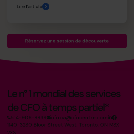
Lire l’article
Réservez une session de découverte
Le n° 1 mondial des services
de CFO à temps partiel*
514-906-8839
info.ca@cfocentre.com
1140-3280 Bloor Street West, Toronto, ON M8X
2X3