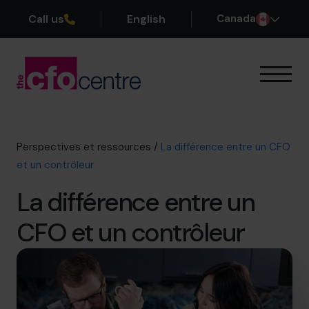
Call us
English
Canada
Notre expertise
Mode de fonctionnement
Nos CFO
Perspectives et ressources
/
La différence entre un CFO
Réussites
et un contrôleur
À propos
La différence entre un
Rejoindre l’Équipe
CFO et un contrôleur
Réservez une session de découverte
514-906-8839