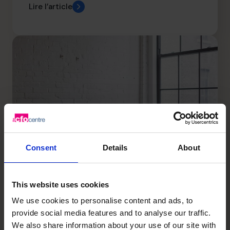
Lire l’article
Consent
Details
About
This website uses cookies
6 Common Business Expansion
We use cookies to personalise content and ads, to
Strategies for Entrepreneurs
provide social media features and to analyse our traffic.
We also share information about your use of our site with