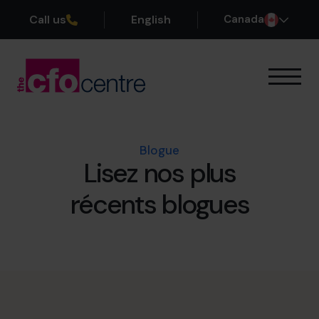
Call us
English
Canada
Notre expertise
Mode de fonctionnement
Nos CFO
Blogue
Lisez nos plus
Réussites
À propos
récents blogues
Rejoindre l’Équipe
Réservez une session de découverte
514-906-8839