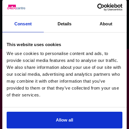
Consent
Details
About
This website uses cookies
We use cookies to personalise content and ads, to
provide social media features and to analyse our traffic.
We also share information about your use of our site with
our social media, advertising and analytics partners who
Le n° 1 mondial des services
may combine it with other information that you’ve
provided to them or that they’ve collected from your use
de CFO à temps partiel*
of their services.
514-906-8839
info.ca@cfocentre.com
1140-3280 Bloor Street West, Toronto, ON M8X
2X3
Allow all
Tous les faits et chiffres sont corrects en date d'août 2025.