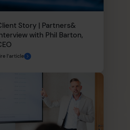
Client Story | Partners&
nterview with Phil Barton,
CEO
ire l’article