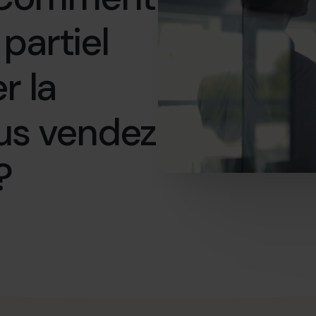
partiel
r la
us vendez
?