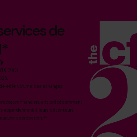
 services de
l*
M8X 2X3
025.
nde et le volume des échanges
 directeurs financiers ont précédemment
os appartiennent à leurs détenteurs
i aucune approbation.**