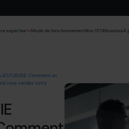
Mode de fonctionnement
Nos CFO
Réussites
re expertise
À 
AJESTUEUSE: Comment un
uand vous vendez votre
IE
 Comment