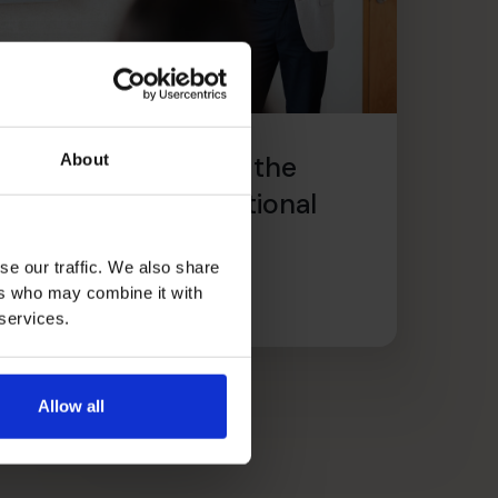
How to get ahead of the
About
2025 Employers’ National
Insurance rise now
se our traffic. We also share
ire l’article
ers who may combine it with
 services.
Allow all