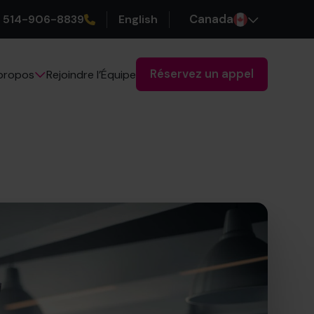
514-906-8839
English
Canada
Réservez un appel
Rejoindre l’Équipe
propos