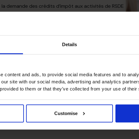
de la demande des crédits d’impôt aux activités de RSDE
riété intellectuelle;
pour assurer qu’ils sont en place, à jour, conformes et
 les clients dont pourrait dépendre l’entreprise et
Details
tions de gestion;
tre le niveau de confiance en l’intégrité des
e content and ads, to provide social media features and to analy
L
 our site with our social media, advertising and analytics partn
cédures de prévisions afin d’utiliser les budgets et les
 provided to them or that they’ve collected from your use of their
ation;
et réduire les frais généraux;
Customise
/TVH, les retenues à la source, l’impôt sur le revenu et
 de réduire le fardeau fiscal dans son ensemble pour