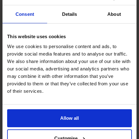
exactes et à jour auprès de l’Agence du revenu du
Consent
Details
About
Canada (ARC).
Conclusion
Quand vous laissez un CFO à temps partiel vous soulager
This website uses cookies
de l’immense fardeau de la conformité, de sorte que vous
We use cookies to personalise content and ads, to
n’êtes plus déconcentré par les activités liées à la
provide social media features and to analyse our traffic.
conformité qui exigent beaucoup de temps, vous êtes
We also share information about your use of our site with
libre de vous concentrer sur les activités fondamentales
our social media, advertising and analytics partners who
de votre entreprise.
may combine it with other information that you’ve
Soyez assuré que votre CFO à temps partiel vous offre le
provided to them or that they’ve collected from your use
soutien d’un expert dans la gestion des fonctions de
of their services.
conformité et des risques.
Il ou elle vous aidera à réduire vos coûts d’infrastructure
afin que votre conformité soit gérée de façon rentable.
Allow all
Décisivement, votre CFO vous apportera la tranquillité
d’esprit en vous laissant vous concentrer sur le
Customise