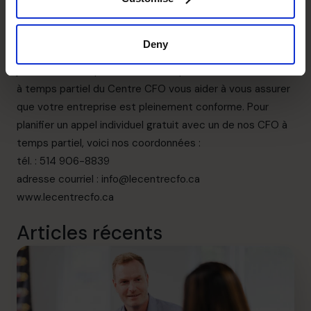
développement de votre entreprise.
Protégez votre entreprise maintenant!
Deny
À moins que vous n’ayez un programme de conformité à
jour, votre entreprise court un risque. Laissez un des CFO
à temps partiel du Centre CFO vous aider à vous assurer
que votre entreprise est pleinement conforme. Pour
planifier un appel individuel gratuit avec un de nos CFO à
temps partiel, voici nos coordonnées :
tél. : 514 906-8839
adresse courriel :
info@lecentrecfo.ca
www.lecentrecfo.ca
Articles récents