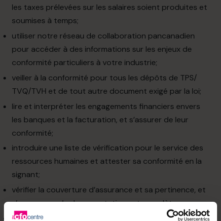
les taxes prélevées sur les salaires soient produites et
soumises à temps;
utiliser notre réseau de collaboration pancanadien
pour accéder à des informations sur les enjeux de
conformité particuliers à votre industrie;
veiller à la conformité pour tous les dépôts de TPS/
TVQ/TVH et de tout autre document exigé par la loi;
lire et interpréter les engagements financiers envers
les banques et la facturation, et s’assurer de leur
conformité;
introduire une liste de vérification pour le service des
ressources humaines et attester sa conformité en la
signant;
vérifier la couverture d’assurance et sa pertinence, et
s’assurer que la documentation est complète;
et veiller à ce que toutes les déclarations soient