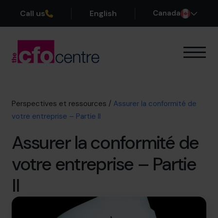
Call us
English
Canada
Notre expertise
Mode de fonctionnement
Nos CFO
Perspectives et ressources
/
Assurer la conformité de
Réussites
votre entreprise – Partie II
À propos
Assurer la conformité de
Rejoindre l’Équipe
votre entreprise – Partie
Réservez une session de découverte
II
514-906-8839