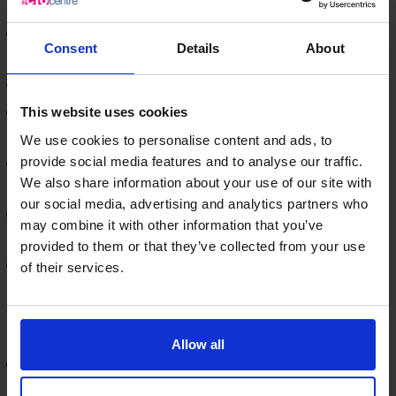
brevets;
mettre en œuvre des stratégies de couverture
Consent
Details
About
lorsqu’il y a un risque financier, notamment un risque
lié aux taux de change et aux taux d’intérêt;
améliorer le ressourcement pour renforcer la
This website uses cookies
performance;
We use cookies to personalise content and ads, to
provide social media features and to analyse our traffic.
réorganiser l’entreprise au fur et à mesure que le
We also share information about your use of our site with
paysage concurrentiel change;
our social media, advertising and analytics partners who
améliorer les relations avec la clientèle lorsqu’elles
may combine it with other information that you’ve
représentent un risque pour l’entreprise;
provided to them or that they’ve collected from your use
utiliser notre propre expérience et l’expérience de
of their services.
l’ensemble de l’équipe du Centre CFO, et de son
réseau élargi de contacts, pour vous entourer de la
meilleure équipe possible;
Allow all
vous aider à atteindre l’équilibre travail/famille que
vous visez (une planification rigoureuse est cruciale