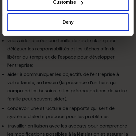
Customise
pour libérer du temps et de l’énergie);
vous guider dans les étapes de développement de
Deny
l’entreprise afin que vous sachiez à quoi vous
attendre et comment faire face aux changements;
vous aider à créer une feuille de route claire pour
déléguer les responsabilités et les tâches afin de
libérer du temps et de l’espace pour développer
l’entreprise;
aider à communiquer les objectifs de l’entreprise à
votre famille, au besoin (la présence d’un tiers qui
comprend les besoins et les préoccupations de votre
famille peut souvent aider);
concevoir une structure de rapports qui sert de
système d’alerte précoce pour les problèmes;
travailler en liaison avec les avocats pour comprendre
les modifications possibles à la législation et assurer la