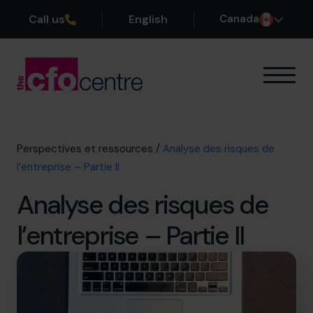
Call us
English
Canada
Notre expertise
Mode de fonctionnement
Nos CFO
Perspectives et ressources
/
Analyse des risques de
Réussites
l’entreprise – Partie II
À propos
Analyse des risques de
Rejoindre l’Équipe
l’entreprise – Partie II
Réservez une session de découverte
514-906-8839