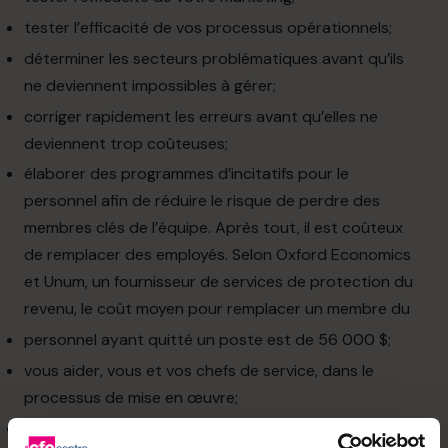
tester l’efficacité de vos processus opérationnels;
déterminer les secteurs problématiques avant qu’ils
ne deviennent impossibles à gérer;
corriger rapidement les erreurs avant qu’elles ne
deviennent trop coûteuses;
élaborer des programmes d’incitatifs pour le
personnel afin de réduire le risque de perdre des
membres clés de l’équipe. Après tout, il est coûteux
de remplacer des employés. Selon Oxford Economics
et Unum, un fournisseur de services de protection du
revenu, le coût moyen pour remplacer un membre du
personnel ayant quitté un poste est de 56 000 $;
vous aider, vous et vos chefs de service, dans le
processus de mise en œuvre;
protéger votre propriété intellectuelle, y compris vos