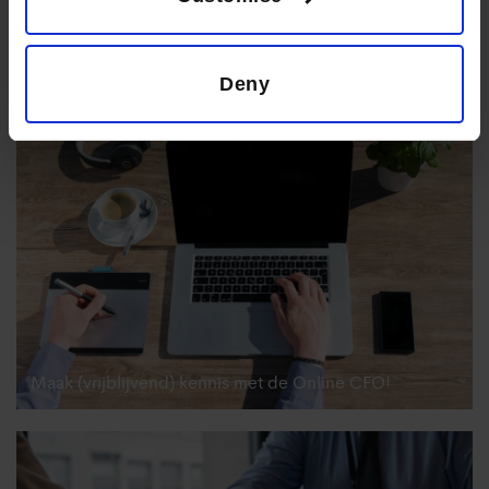
weer
Recent Posts
bovenop!
Deny
Maak (vrijblijvend) kennis met de Online CFO!