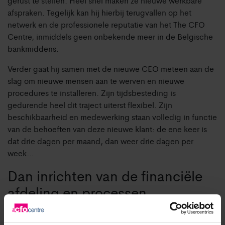
gerust te stellen. Heel snel maken ze nieuwe werkbare
afspraken. Tegelijk kan hij hierbij terugvallen op het
netwerk en de professionele reputatie van het The CFO
Centre, inmiddels geen onbekende meer in de Belgische
bankmiddens.
Verder gaat hij samen met de nieuwe CEO meteen aan de
slag om nieuwe mensen aan te werven en nieuwe
procedures te installeren. Zijn tijdsbesteding is
gedurende heel dit traject uiterst flexibel. Zijn
beschikbaarheid en medewerking staan volledig in functie
van de behoeften van deze nieuwe klant: de ene keer is
dat drie dagen per maand, dan weer drie dagen per
week…
Dan inrichten van de financiële
afdeling en processen
De CFO werft ook een drietal mensen aan voor de opstart
van een eigen financiële afdeling. Een van hen wordt