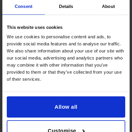
momenteel gecoacht en begeleid om mettertijd de
Consent
Details
About
fulltime interne CFO te worden van deze inmiddels 100-
koppige KMO. De parttime CFO maakte zich intussen
verder verdienstelijk met de aanpak van de cashflow-
This website uses cookies
planning: “Wat een contrast met vroeger in de grote
We use cookies to personalise content and ads, to
groep, toen was er natuurlijk altijd geld genoeg…” Hij
provide social media features and to analyse our traffic.
budgetteert een nieuw jaarplan met de nodige
We also share information about your use of our site with
investeringen en hij begeleidt de CEO naar de
our social media, advertising and analytics partners who
driemaandelijkse boardmeetings op de hoofdzetel van de
may combine it with other information that you’ve
risicokapitaalgroep. Ook hier blijkt zijn ervaring van
provided to them or that they’ve collected from your use
goudwaarde.
of their services.
Dit transformatieproject is nog niet volledig afgelopen
maar de eerste resultaten zijn al merkbaar: een vlotte
Financieel
transitie naar een autonome KMO, in combinatie met een
ongezond?
Allow all
duurzame waardecreatie dankzij de ontwikkeling of
De CFO
toepassing van alle noodzakelijke financiële
helpt uw
bedrijfsprocessen!
bedrijf er
Customise