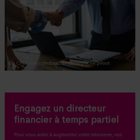
De CFO: van cijferbaas tot strategische piloot
Engagez un directeur
financier à temps partiel
Pour vous aider à augmenter votre trésorerie, vos