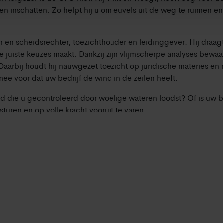
n inschatten. Zo helpt hij u om euvels uit de weg te ruimen en 
 en scheidsrechter, toezichthouder en leidinggever. Hij draag
e juiste keuzes maakt. Dankzij zijn vlijmscherpe analyses bewaakt 
arbij houdt hij nauwgezet toezicht op juridische materies en re
 mee voor dat uw bedrijf de wind in de zeilen heeft.
d die u gecontroleerd door woelige wateren loodst? Of is uw bed
sturen en op volle kracht vooruit te varen.