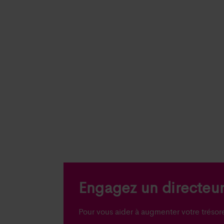
bovenop!
Engagez un directeur 
Pour vous aider à augmenter votre trésore