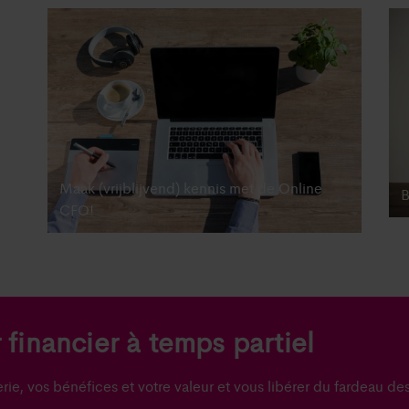
Maak (vrijblijvend) kennis met de Online
B
CFO!
financier à temps partiel
rie, vos bénéfices et votre valeur et vous libérer du fardeau d