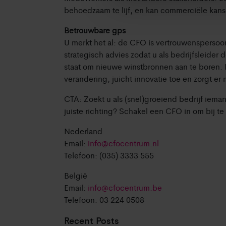
behoedzaam te lijf, en kan commerciële kanse
Betrouwbare gps
U merkt het al: de CFO is vertrouwenspersoon
strategisch advies zodat u als bedrijfsleider d
staat om nieuwe winstbronnen aan te boren. Da
verandering, juicht innovatie toe en zorgt er
CTA: Zoekt u als (snel)groeiend bedrijf ieman
juiste richting? Schakel een CFO in om bij te 
Nederland
Email:
info@cfocentrum.nl
Financieel
Telefoon: (035) 3333 555
ongezond?
België
De CFO
Email:
info@cfocentrum.be
helpt uw
Telefoon: 03 224 0508
bedrijf er
weer
Recent Posts