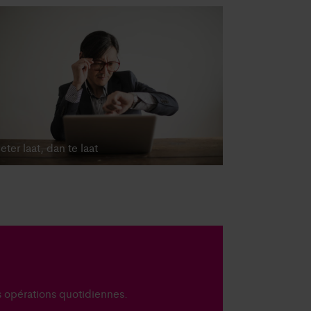
eter laat, dan te laat
es opérations quotidiennes.