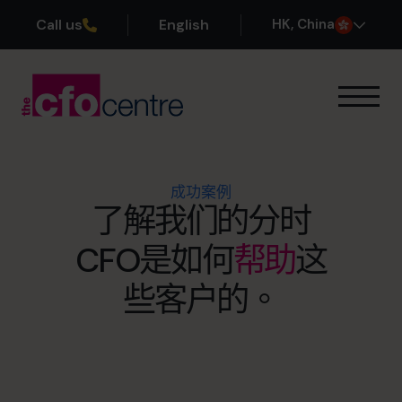
Call us
English
H
K
, China
我们的专业领域
运作方式
我们的首席财务官
成功案例
成功案例
了解我们的分时
关于我们
CFO是如何
帮助
这
加入团队
些客户的。
预约咨询电话
+852 2319 4705