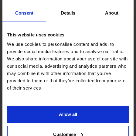
会。
Consent
Details
About
阅读成功案例
This website uses cookies
We use cookies to personalise content and ads, to
EdTech
provide social media features and to analyse our traffic.
We also share information about your use of our site with
our social media, advertising and analytics partners who
may combine it with other information that you’ve
provided to them or that they’ve collected from your use
of their services.
Allow all
Scholarcy
支持 Scholarcy 成功完成收购，
Customise