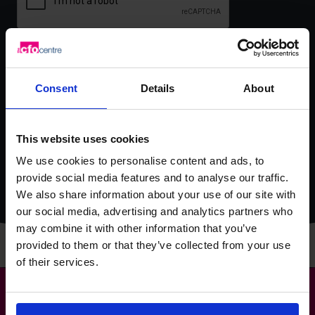
Consent
Details
About
Ci impegniamo a proteggere la tua privacy. The CFO Centre utilizza le
informazioni che ci fornisci per contattarti in merito a contenuti,
prodotti e servizi pertinenti. Puoi annullare l’iscrizione a queste
comunicazioni in qualsiasi momento. Per ulteriori informazioni,
This website uses cookies
consulta la nostra Informativa sulla privacy.
We use cookies to personalise content and ads, to
provide social media features and to analyse our traffic.
We also share information about your use of our site with
our social media, advertising and analytics partners who
may combine it with other information that you’ve
provided to them or that they’ve collected from your use
of their services.