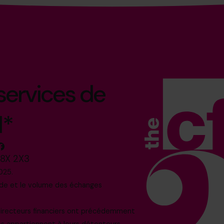
 services de
l*
M8X 2X3
025.
nde et le volume des échanges
 directeurs financiers ont précédemment
os appartiennent à leurs détenteurs