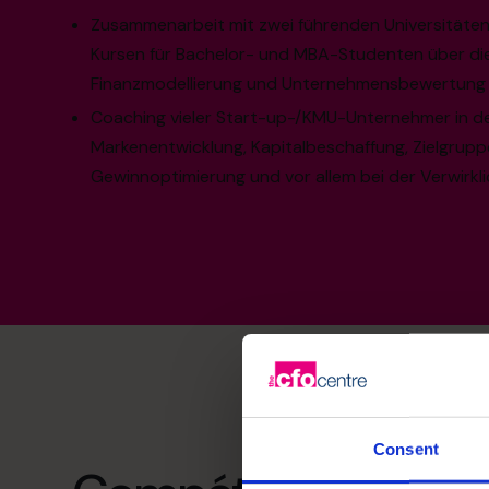
Zusammenarbeit mit zwei führenden Universitäten
Kursen für Bachelor- und MBA-Studenten über di
Finanzmodellierung und Unternehmensbewertung
Coaching vieler Start-up-/KMU-Unternehmer in d
Markenentwicklung, Kapitalbeschaffung, Zielgruppe
Gewinnoptimierung und vor allem bei der Verwirkli
Consent