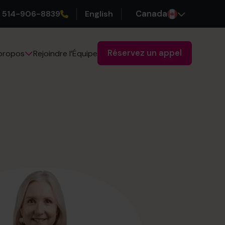
514-906-8839
English
Canada
Réservez un appel
Rejoindre l’Équipe
propos