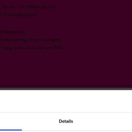
 bei der Durchführung von
e Grundsätze der
en Bereichen
nmarketing, Preisstrategien,
chung ihrer persönlichen Ziele
Details