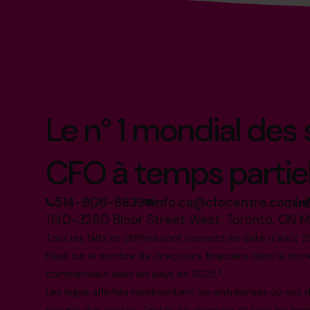
Le n° 1 mondial des
CFO à temps partie
514-906-8839
info.ca@cfocentre.com
1140-3280 Bloor Street West, Toronto, ON 
Tous les faits et chiffres sont corrects en date d'août 2
Basé sur le nombre de directeurs financiers dans le mo
commerciaux dans les pays en 2025.*
Les logos affichés représentent les entreprises où nos
occupé des postes. Toutes les marques et tous les log