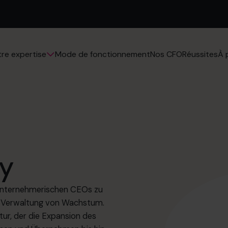
Mode de fonctionnement
Nos CFO
Réussites
re expertise
À 
ey
n unternehmerischen CEOs zu
nd Verwaltung von Wachstum.
ur, der die Expansion des