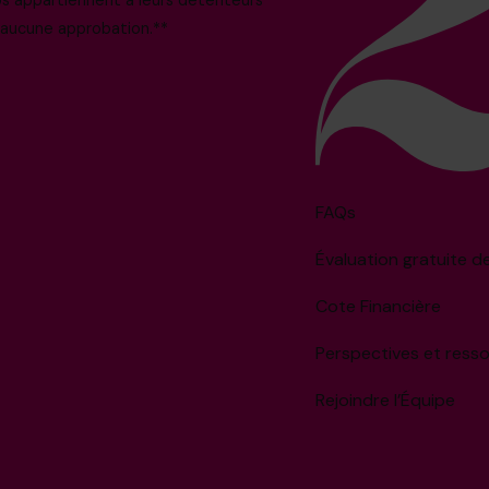
i aucune approbation.**
FAQs
Évaluation gratuite d
Cote Financière
Perspectives et ress
Rejoindre l’Équipe