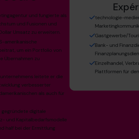
Expér
tingagentur und fungierte als
technologie-medie
chstum und Fusionen und
Marketingkommunika
Dollar Umsatz zu erweitern.
Gastgewerbe/Touri
S-amerikanische
Bank- und Finanzdi
eitrat, um ein Portfolio von
Finanzplanungsdie
lle Übernahmen zu
Einzelhandel, Verb
Plattformen für de
kunternehmens leitete er die
ntwicklung verbesserter
amerikanischen als auch für
u gegründete digitale
z- und Kapitalbedarfsmodelle
d half bei der Ermittlung