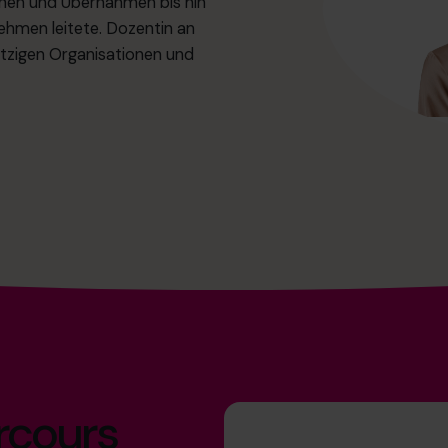
nen und Übernahmen bis hin
ehmen leitete. Dozentin an
tzigen Organisationen und
arcours