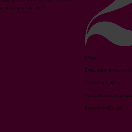
i aucune approbation.**
FAQs
Évaluation gratuite d
Cote Financière
Perspectives et ress
Rejoindre l’Équipe