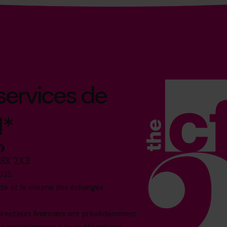
 services de
l*
M8X 2X3
025.
nde et le volume des échanges
 directeurs financiers ont précédemment
os appartiennent à leurs détenteurs