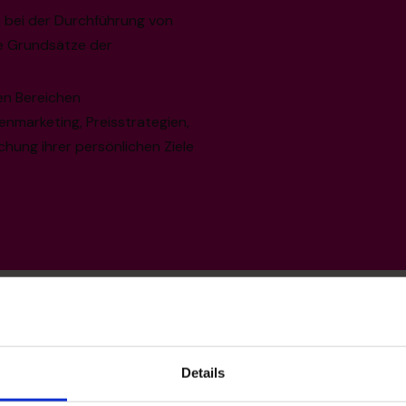
 bei der Durchführung von
e Grundsätze der
en Bereichen
nmarketing, Preisstrategien,
chung ihrer persönlichen Ziele
Details