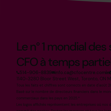
Le n° 1 mondial des
CFO à temps partie
514-906-8839
info.ca@cfocentre.com
1140-3280 Bloor Street West, Toronto, ON 
Tous les faits et chiffres sont corrects en date d'août 2
Basé sur le nombre de directeurs financiers dans le mo
commerciaux dans les pays en 2025.*
Les logos affichés représentent les entreprises où nos
occupé des postes. Toutes les marques et tous les log