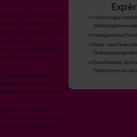
Expér
tingagentur und fungierte als
technologie-medie
chstum und Fusionen und
Marketingkommunika
Dollar Umsatz zu erweitern.
Gastgewerbe/Touri
S-amerikanische
Bank- und Finanzdi
eitrat, um ein Portfolio von
Finanzplanungsdie
lle Übernahmen zu
Einzelhandel, Verb
Plattformen für de
kunternehmens leitete er die
ntwicklung verbesserter
amerikanischen als auch für
u gegründete digitale
z- und Kapitalbedarfsmodelle
d half bei der Ermittlung