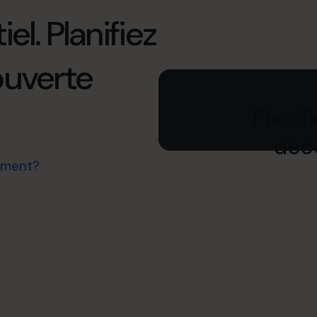
el. Planifiez
ouverte
Planif
déco
ement?