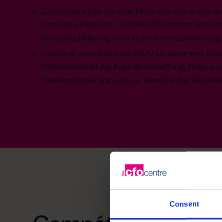
Zusammenarbeit mit zwei führenden Universitäten
Kursen für Bachelor- und MBA-Studenten über di
Finanzmodellierung und Unternehmensbewertung
Coaching vieler Start-up-/KMU-Unternehmer in d
Markenentwicklung, Kapitalbeschaffung, Zielgruppe
Gewinnoptimierung und vor allem bei der Verwirkli
Consent