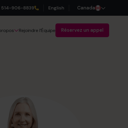
514-906-8839
English
Canada
Réservez un appel
Rejoindre l’Équipe
propos