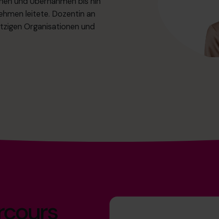
nen und Übernahmen bis hin
ehmen leitete. Dozentin an
tzigen Organisationen und
arcours