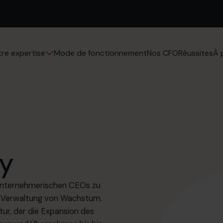
Mode de fonctionnement
Nos CFO
Réussites
re expertise
À 
ey
n unternehmerischen CEOs zu
nd Verwaltung von Wachstum.
ur, der die Expansion des