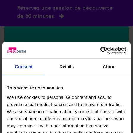
Réservez une session de découverte
de 60 minutes
Si vous êtes inspiré par
cette histoire, nous
Consent
Details
About
devrions parler.
This website uses cookies
Dites-nous ce que vous voulez vraiment pour
We use cookies to personalise content and ads, to
votre entreprise et votre vie et discutons du
provide social media features and to analyse our traffic.
plan qui permettra de le concrétiser réellement.
We also share information about your use of our site with
our social media, advertising and analytics partners who
may combine it with other information that you’ve
provided to them or that they’ve collected from your use