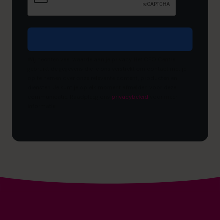
Wij hechten veel waarde aan je privacy. Het CFO Centre
gebruikt de gegevens die je ons verstrekt om contact met je
op te nemen over onze relevante content, producten en
diensten. Je kunt je op elk moment afmelden voor deze
communicatie. Raadpleeg ons
privacybeleid
voor meer
informatie