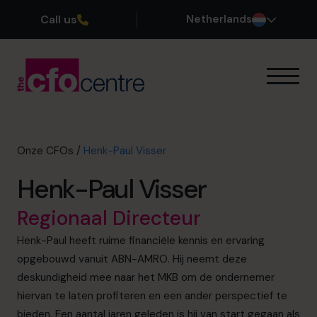
Call us
Netherlands
Onze Expertise
Zo werkt het
Onze CFOs
Onze CFOs
/
Henk-Paul Visser
Succesverhalen
Henk-Paul Visser
Over ons
Word lid van ons team
Regionaal Directeur
Henk-Paul heeft ruime financiële kennis en ervaring
Plan een kennismakingsgesprek
opgebouwd vanuit ABN-AMRO. Hij neemt deze
deskundigheid mee naar het MKB om de ondernemer
hiervan te laten profiteren en een ander perspectief te
035 3333 555
bieden. Een aantal jaren geleden is hij van start gegaan als