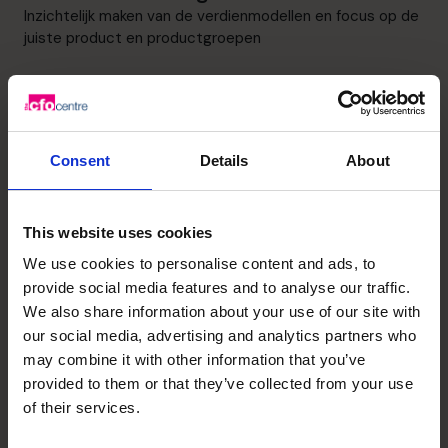
Inzichtelijk maken van de verdienmodellen en focus op de
juiste product en productgroepen
Leiderschap
De betrokkenheid van de medewerkers versterken en
samen met de ondernemer de organisatie verder
Consent
Details
About
ontwikkelen
Cashflow verbetering
This website uses cookies
De kasstromen inzichtelijk maken, zowel debet als credit
We use cookies to personalise content and ads, to
om vervolgens de essentiële acties op uit te voeren
provide social media features and to analyse our traffic.
We also share information about your use of our site with
our social media, advertising and analytics partners who
Ontdek het potentieel van je
may combine it with other information that you’ve
provided to them or that they’ve collected from your use
bedrijf – plan je gratis
of their services.