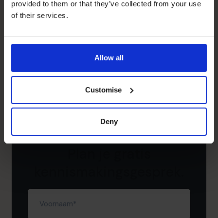
provided to them or that they’ve collected from your use
of their services.
Ontdek het potentieel van je
bedrijf – plan je gratis
Allow all
kennismakingsgesprek.
Customise
Wil je direct met ons spreken?
035 3333 555
Deny
035 3333 555
Plan je gratis
kennismakingsgesprek.
Voornaam
(Vereist)