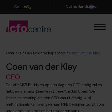
Call us
Netherlands
Onze Expertise
Zo werkt het
Onze CFOs
Over ons
/
Ons Leiderschapsteam
/
Coen van der Kley
Succesverhalen
Coen van der Kley
Over ons
Word lid van ons team
CEO
Dat alle MKB Bedrijven op een dag een CFO nodig zullen
Plan een kennismakingsgesprek
hebben is al lang geen vraag meer”, aldus Coen. “De
kennis en ervaring die een CFO vanuit de big-4 of
multinationals kan brengen naar MKB bedrijven zorgt voor
035 3333 555
acceleratie bij groei en het realiseren van de