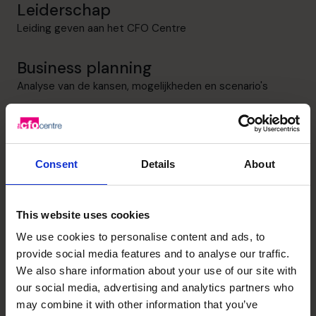
Leiderschap
Leiding geven aan het CFO Centre
Business planning
Analyse van de kansen, mogelijkheden en scenario's
Management informatie
Ontwerpen, definiëren, inrichten en realiseren van
management rapportages
Consent
Details
About
Strategisch denker
This website uses cookies
Over uitbreidingen, nieuwe markten, positionering en
producten
We use cookies to personalise content and ads, to
provide social media features and to analyse our traffic.
Winstverbetering
We also share information about your use of our site with
our social media, advertising and analytics partners who
Topline én bottomline, voor structurele verbetering
may combine it with other information that you’ve