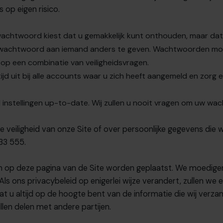
 op eigen risico.
htwoord kiest dat u gemakkelijk kunt onthouden, maar dat ni
 wachtwoord aan iemand anders te geven. Wachtwoorden mo
 op een combinatie van veiligheidsvragen.
altijd uit bij alle accounts waar u zich heeft aangemeld en z
ll instellingen up-to-date. Wij zullen u nooit vragen om uw w
eiligheid van onze Site of over persoonlijke gegevens die w
33 555
.
llen op deze pagina van de Site worden geplaatst. We moedige
Als ons privacybeleid op enigerlei wijze verandert, zullen we
t u altijd op de hoogte bent van de informatie die wij verza
len delen met andere partijen.