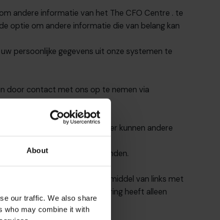
est om andere informatie van
het The CFO Centre
. te
 de optie om andere informatie die van belang kan
 uw persoonlijke gegevens uit onze systemen te
ken door contact met ons op te nemen via
erder genoemde doeleinden, maar er kunnen andere
of reglementaire eisen.
About
or haar eigen marketing doeleinden.
n websites van derden die door middel van links met
 verstrekt. Deze privacyverklaring heeft alleen
se our traffic. We also share
ers who may combine it with