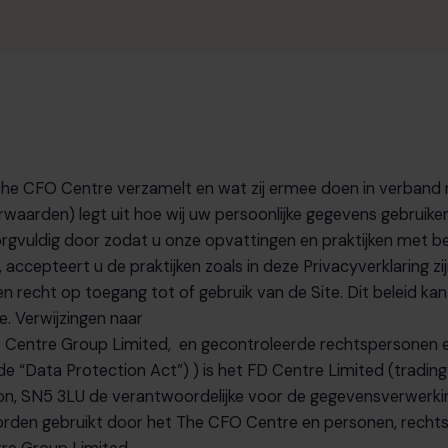
The CFO Centre
verzamelt en wat zij ermee doen in verband 
aarden) legt uit hoe wij uw persoonlijke gegevens gebruiken, 
orgvuldig door zodat u onze opvattingen en praktijken met b
accepteert u de praktijken zoals in deze Privacyverklaring zi
en recht op toegang tot of gebruik van de Site. Dit beleid ka
e. Verwijzingen naar
O Centre Group Limited,
en gecontroleerde rechtspersonen e
de “Data Protection Act”)
) is
het FD Centre Limited (tradin
ndon, SN5 3LU de verantwoordelijke voor de gegevensverwerki
worden gebruikt door
het The CFO Centre
en personen, recht