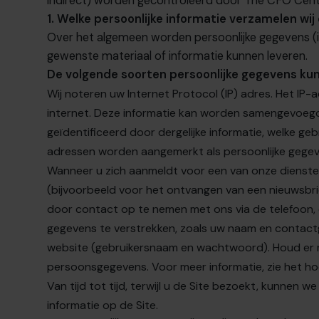
indirect) worden gecontroleerd door
The CFO Cent
1. Welke persoonlijke informatie verzamelen wij
Over het algemeen worden persoonlijke gegevens (i
gewenste materiaal of informatie kunnen leveren.
De volgende soorten persoonlijke gegevens ku
Wij noteren uw Internet Protocol (IP) adres. Het I
internet. Deze informatie kan worden samengevoegd 
geïdentificeerd door dergelijke informatie, welke 
adressen worden aangemerkt als persoonlijke gegeve
Wanneer u zich aanmeldt voor een van onze dienst
(bijvoorbeeld voor het ontvangen van een nieuwsbrief
door contact op te nemen met ons via de telefoon, e-m
gegevens te verstrekken, zoals uw naam en contac
website (gebruikersnaam en wachtwoord). Houd er re
persoonsgegevens. Voor meer informatie, zie het ho
Van tijd tot tijd, terwijl u de Site bezoekt, kunnen
informatie op de Site.