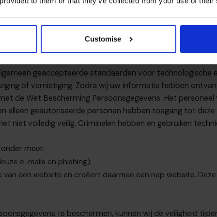
 provided to them or that they’ve collected from your use of their
nlijke gegevens alleen bewaard zo lang als nodig is om aan u
e informatie te verstrekken aan
het The CFO Centre
, zulle
Customise
 algemeen geaccepteerde standaarden voor technologische en
ziging of vernietiging. Zodra wij uw informatie hebben ontva
 met
de Wet Bescherming Persoonsgegevens
. Het personeel
en alleen geautoriseerde personen hebben toegang tot deze 
rnet niet volledig veilig. Criminelen hebben en gebruiken tec
n onder meer:
euze e-mails en phishing);
 van een website en creëert daarmee een nep website. Deze webs
rsoonsgegevens te beschermen, kunnen wij de veiligheid tij