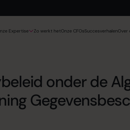
Zo werkt het
Onze CFOs
Succesverhalen
nze Expertise
Over 
ybeleid onder de A
ning Gegevensbes