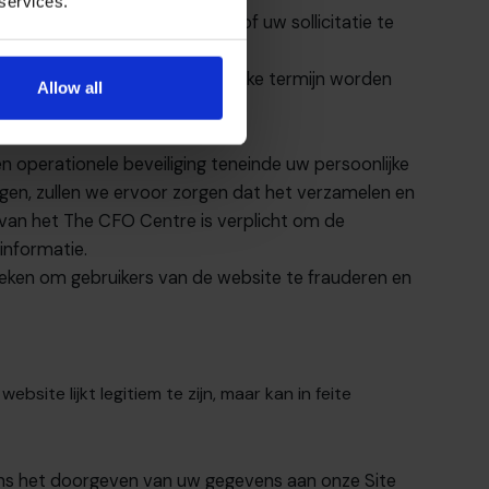
 services.
w verzoek te kunnen voldoen of uw sollicitatie te
n uw gegevens binnen een redelijke termijn worden
Allow all
 operationele beveiliging teneinde uw persoonlijke
ngen, zullen we ervoor zorgen dat het verzamelen en
 van
het The CFO Centre
is verplicht om de
informatie.
hnieken om gebruikers van de website te frauderen en
ite lijkt legitiem te zijn, maar kan in feite
dens het doorgeven van uw gegevens aan onze Site