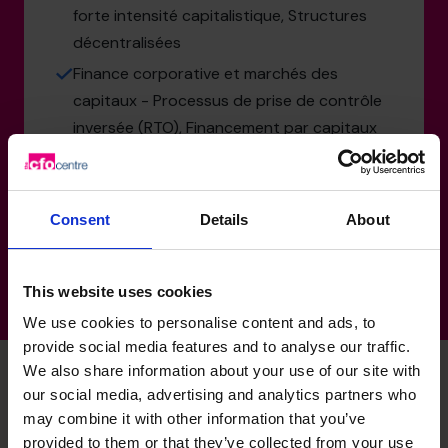
forte intensité capitalistique, Structures
décentralisées
Finance corporative et marchés des
capitaux - Processus de prise de contrôle
inversée (RTO), Financement par capitaux
propres, Financement par emprunt,
Investissements gouvernementaux,
Relations avec les syndicats bancaires
Consent
Details
About
This website uses cookies
We use cookies to personalise content and ads, to
provide social media features and to analyse our traffic.
We also share information about your use of our site with
our social media, advertising and analytics partners who
may combine it with other information that you’ve
Compétences spécialisées
provided to them or that they’ve collected from your use