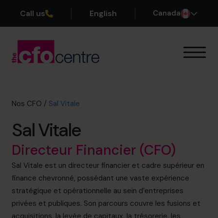
Call us
English
Canada
Notre expertise
Mode de fonctionnement
Nos CFO
Nos CFO
/
Sal Vitale
Réussites
Sal Vitale
À propos
Rejoindre l’Équipe
Directeur Financier (CFO)
Sal Vitale est un directeur financier et cadre supérieur en
Réservez une session de découverte
finance chevronné, possédant une vaste expérience
stratégique et opérationnelle au sein d’entreprises
privées et publiques. Son parcours couvre les fusions et
514-906-8839
acquisitions, la levée de capitaux, la trésorerie, les