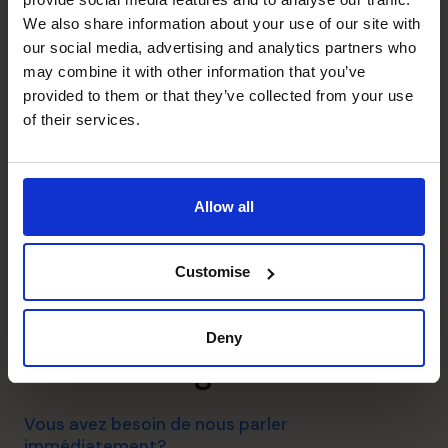
Amélioration des flux de trésorerie
We also share information about your use of our site with
our social media, advertising and analytics partners who
may combine it with other information that you’ve
Budgétisation et prévisions
provided to them or that they’ve collected from your use
financières
of their services.
Gestion des risques
Allow all
Libérez votre potentiel.
Customise
Planifiez votre appel de
Deny
découverte gratuit.
Vous avez besoin de nous parler
immédiatement?