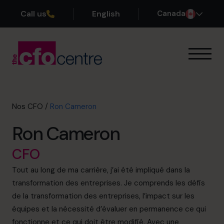
Call us
English
Canada
Notre expertise
Mode de fonctionnement
Nos CFO
Nos CFO
/
Ron Cameron
Réussites
Ron Cameron
À propos
Rejoindre l’Équipe
CFO
Tout au long de ma carrière, j’ai été impliqué dans la
Réservez une session de découverte
transformation des entreprises. Je comprends les défis
de la transformation des entreprises, l’impact sur les
équipes et la nécessité d’évaluer en permanence ce qui
514-906-8839
fonctionne et ce qui doit être modifié. Avec une